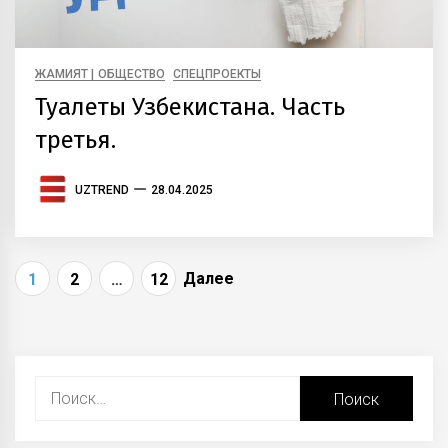
ЖАМИЯТ | ОБЩЕСТВО
СПЕЦПРОЕКТЫ
Туалеты Узбекистана. Часть
третья.
UZTREND
28.04.2025
Навигация
Далее
1
2
…
12
по
записям
Найти: