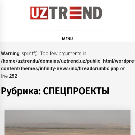
Skip
to
content
uztrend
Узбекистан: инфографика и мультимедиа
MENU
Warning
: sprintf(): Too few arguments in
/home/uztrendu/domains/uztrend.uz/public_html/wordpre
content/themes/infinity-news/inc/breadcrumbs.php
on
line
252
Рубрика:
СПЕЦПРОЕКТЫ