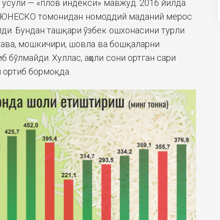
усули — «плов индекси» мавжуд. 2016 йилда
и ЮНЕСКО томонидан номоддий маданий мерос
ди. Бундан ташқари ўзбек ошхонасини турли
ава, мошкичири, шовла ва бошқаларни
б бўлмайди. Хуллас, аҳоли сони ортган сари
м ортиб бормоқда.