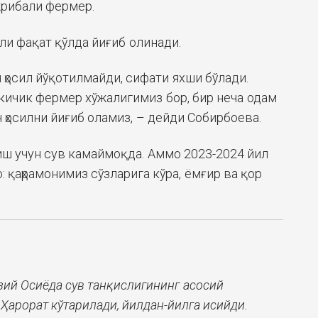
ажрибали фермер.
ли фақат қўлда йиғиб олинади.
 ҳосил йўқотилмайди, сифати яхши бўлади.
кичик фермер хўжалигимиз бор, бир неча одам
 ҳосилни йиғиб оламиз, – дейди Собирбоева.
иш учун сув камаймоқда. Аммо 2023-2024 йил
 қаҳрамонимиз сўзларига кўра, ёмғир ва қор
ий Осиёда сув танқислигининг асосий
Ҳарорат кўтарилади, йилдан-йилга исийди.