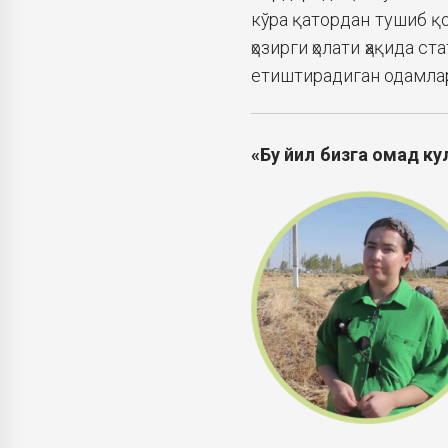
кўра қатордан тушиб қ
ҳозирги ҳолати ҳақида с
етиштирадиган одамлар
«Бу йил бизга омад к