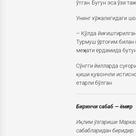
ўтган. Бугун эса ўзи т
Унинг хўжалигидаги шо
– Қўлда йиғиштирилган
Турмуш ўртоғим билан 
меҳнати ёрдамида бутун
Сўнгги йилларда суғор
қиши қувончли истисно:
етарли бўлган.
Биринчи сабаб — ёмғир
Иқлим ўзгариши Марказ
сабабларидан биридир. 