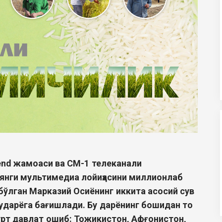
end
жамоаси ва СМ-1 телеканали
янги мул
ь
тимедиа лойиҳасини миллионлаб
бўлган Марказий Осиёнинг иккита асосий сув
ударёга бағишлади. Бу дарёнинг
боши
дан то
рт давлат
ошиб
: Тожикистон, Афғонистон,