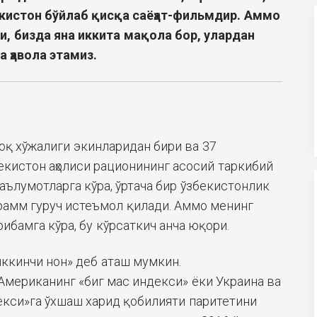
екистон бўйлаб қисқа
саёҳат
-фил
ь
м
дир
. Аммо
, бизда яна иккита
мақола
бор, улардан
га
ҳ
авола
этамиз
.
оқ хўжалиги экинларидан бири ва 37
кистон аҳолиси рационининг асосий таркибий
аълумотларга кўра, ўртача бир ўзбекистонлик
грамм гуруч истеъмол қилади. Аммо менинг
ибамга кўра, бу кўрсаткич анча юқори.
иккинчи нон» деб аташ мумкин.
Американинг «биг маc индекси» ёки Украина ва
кси»га ўхшаш харид қобилияти паритетини