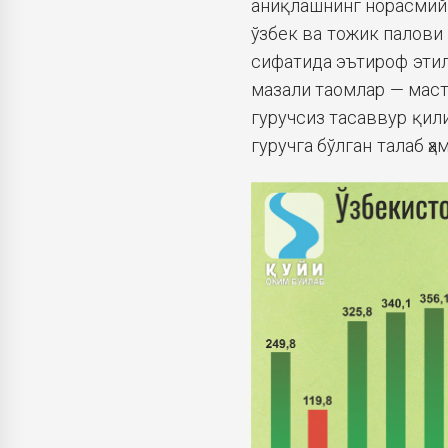
аниқлашнинг норасмий 
ўзбек ва тожик палов
сифатида эътироф этил
мазали таомлар — маст
гуручсиз тасаввур қили
гуручга бўлган талаб ҳа