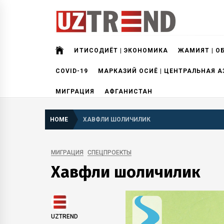
Skip
to
content
uztrend
Узбекистан: инфографика и мультимедиа
ИҚТИСОДИЁТ | ЭКОНОМИКА
ЖАМИЯТ | О
COVID-19
МАРКАЗИЙ ОСИЁ | ЦЕНТРАЛЬНАЯ А
МИГРАЦИЯ
АФГАНИСТАН
HOME
ХАВФЛИ ШОЛИЧИЛИК
МИГРАЦИЯ
СПЕЦПРОЕКТЫ
Хавфли шоличилик
UZTREND