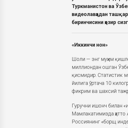
Туркманистон ва Ўзб
видео
лавҳадан
ташқари
биринчисини ҳозир сиз
«Иккинчи нон»
Шоли — энг муҳим қишл
миллиондан ошган Ўзбе
қисмидир. Статистик м
йилига ўртача 10 кило
фикрим ва шахсий тажр
Гуручни ишонч билан «
Мамлакатимизда ҳатто 
Россиянинг «борщ инде