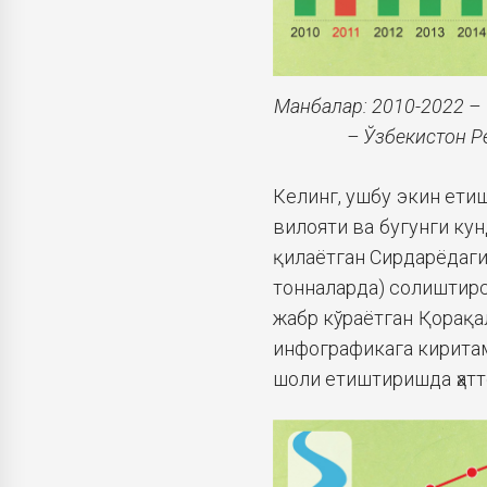
Манбалар: 2010-2022 – С
– Ўзбекистон Р
Келинг, ушбу экин ети
вилояти ва бугунги кун
қилаётган Сирдарёдаги
тонналарда) солиштирс
жабр кўраётган Қорақ
инфографикага киритам
шоли етиштиришда ҳатт