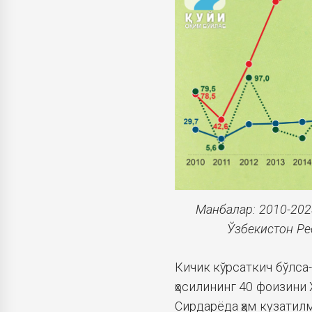
Манбалар: 2010-2023
Ўзбекистон Ре
Кичик кўрсаткич бўлса-
ҳосилининг 40 фоизини
Сирдарёда ҳам кузатил