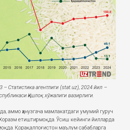
 – Статистика агентлиги (stat.uz), 2024 йил –
спубликаси Қишлоқ хўжалиги вазирлиги.
да, аммо ҳанузгача мамлакатдаги умумий гуруч
 Хоразм етиштирмоқда. Ўсиш кейинги йилларда
моқда. Қорақалпоғистон маълум сабабларга