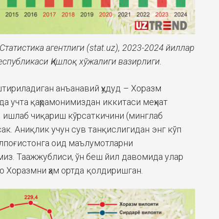
татистика агентлиги (stat.uz), 2023-2024 йиллар
еспубликаси Қишлоқ хўжалиги вазирлиги.
штириладиган анъанавий ҳудуд – Хоразм
да учта қаҳрамонимиздан иккитаси меҳнат
 ишлаб чиқариш кўрсаткичини (минглаб
ак. Аниқлик учун сув танқислигидан энг кўп
алпоғистонга оид маълумотларни
из. Таажжублиси, ўн беш йил давомида улар
о Хоразмни ҳам ортда қолдиришган.