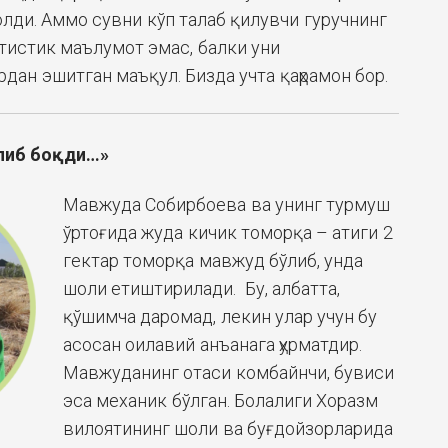
олди. Аммо сувни кўп талаб қилувчи гуручнинг
татистик маълумот эмас, балки уни
дан эшитган маъқул. Бизда учта қаҳрамон бор.
улиб боқди…»
Мавжуда Собирбоева ва унинг турмуш
ўртоғида жуда кичик томорқа – атиги 2
гектар томорқа мавжуд бўлиб, унда
шоли етиштирилади. Бу, албатта,
қўшимча даромад, лекин улар учун бу
асосан оилавий анъанага ҳурматдир.
Мавжуданинг отаси комбайнчи, бувиси
эса механик бўлган. Болалиги Хоразм
вилоятининг шоли ва буғдойзорларида