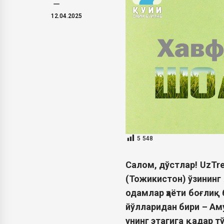
12.04.2025
5 548
Салом, дўстлар!
UzTr
(Тожикистон) ўзининг 
одамлар ҳаёти боғлиқ 
йў
лларидан бири – Ам
унинг
этагига
қ
адар
тў