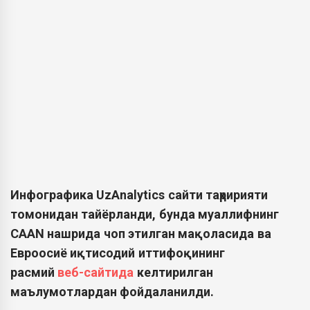
Инфографика UzAnalytics сайти таҳририяти
томонидан тайёрланди, бунда муаллифнинг
CAAN нашрида чоп этилган мақоласида ва
Евроосиё иқтисодий иттифоқининг
расмий
веб-сайтида
келтирилган
маълумотлардан фойдаланилди.