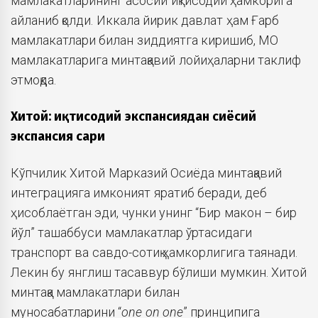
мамлакатларининг асосий иқтисодий ҳамкорига
айланиб қолди. Иккала йирик давлат ҳам Ғарб
мамлакатлари билан зиддиятга киришиб, МО
мамлакатларига минтақавий лойиҳаларни таклиф
этмоқда.
Хитой: иқтисодий экспансиядан сиёсий
экспансия сари
Кўпчилик Хитой Марказий Осиёда минтақавий
интеграцияга имконият яратиб беради, деб
ҳисоблаётган эди, чунки унинг “Бир макон – бир
йўл” ташаббуси мамлакатлар ўртасидаги
транспорт ва савдо-сотиқ ҳамкорлигига таянади.
Лекин бу янглиш тасаввур бўлиши мумкин. Хитой
минтақа мамлакатлари билан
муносабатларини
“
one on one
” принципига