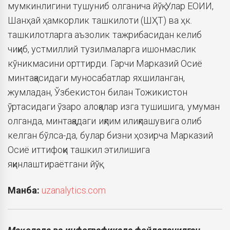
мумкинлигини тушуниб олганича йўқ. Улар ЕОИИ,
Шанҳай ҳамкорлик ташкилоти (ШҲТ) ва ҳк.
ташкилотларга аъзолик тажрибасидан келиб
чиқиб, устмиллий тузилмаларга ишонмаслик
кўникмасини орттирди. Гарчи Марказий Осиё
минтақасидаги муносабатлар яхшиланган,
жумладан, Ўзбекистон билан Тожикистон
ўртасидаги ўзаро алоқалар изга тушишига, умуман
олганда, минтақадаги иқлим илиқлашувига олиб
келган
бўлса-да, булар бизни ҳозирча Марказий
Осиё иттифоқи ташкил этилишига
яқинлаштираётгани йўқ.
Манба:
uzanalytics.com