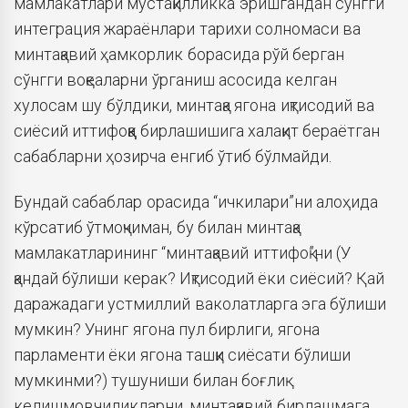
мамлакатлари мустақилликка эришгандан сўнгги
интеграция жараёнлари тарихи солномаси ва
минтақавий ҳамкорлик борасида рўй берган
сўнгги воқеаларни ўрганиш асосида келган
хулосам шу бўлдики, минтақа ягона иқтисодий ва
сиёсий иттифоққа бирлашишига халақит бераётган
сабабларни ҳозирча енгиб ўтиб бўлмайди.
Бундай сабаблар орасида “ичкилари”ни алоҳида
кўрсатиб ўтмоқчиман, бу билан минтақа
мамлакатларининг “минтақавий иттифоқ”ни (У
қандай бўлиши керак? Иқтисодий ёки сиёсий? Қай
даражадаги устмиллий ваколатларга эга бўлиши
мумкин? Унинг ягона пул бирлиги, ягона
парламенти ёки ягона ташқи сиёсати бўлиши
мумкинми?) тушуниши билан боғлиқ
келишмовчиликларни, минтақавий бирлашмага