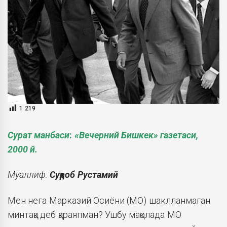
1 219
Сурат манбаси
:
«Вечерний Бишкек» газетаси
,
2000 й.
Муаллиф:
Суҳроб Рустамий
Мен нега Марказий Осиёни (МО) шаклланмаган
минтақа деб қараяпман? Ушбу мақолада МО