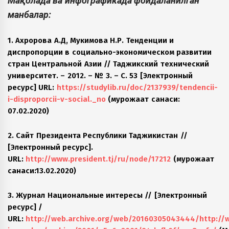
Мақолада ва инфографикада фойдаланилган
манбалар:
1. Ахророва А.Д, Мукимова Н.Р. Тенденции и
диспропорции в социально-экономическом развитии
стран Центральной Азии // Таджикский технический
университет. – 2012. – № 3. – С. 53 [Электронный
ресурс] URL:
https://studylib.ru/doc/2137939/tendencii-
i-disproporcii-v-social._no
(мурожаат санаси:
07.02.2020)
2. Сайт Президента Республики Таджикистан //
[Электронный ресурс].
URL:
http://www.president.tj/ru/node/17212
(мурожаат
санаси:13.02.2020)
3. Журнал Национальные интересы // [Электронный
ресурс] /
URL:
http://web.archive.org/web/20160305043444/http://