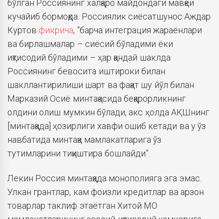
бўлган Россиянинг халқаро майдондаги мавқеи
кучайиб бормоқда. Россиялик сиёсатшунос Аждар
Куртов
фикрича
, “барча интеграция жараёнлари
ва бирлашмалар – сиёсий бўладими ёки
иқтисодий бўладими – ҳар қандай шаклда
Россиянинг бевосита иштироки билан
шакллантирилиши шарт ва фақат шу йўл билан
Марказий Осиё минтақасида беқарорликнинг
олдини олиш мумкин бўлади, акс ҳолда АҚШнинг
[минтақада] ҳозирлиги хавфи ошиб кетади ва у ўз
навбатида минтақа мамлакатларига ўз
тутимларини тиқиштира бошлайди”.
Лекин Россия минтақада монополияга эга эмас.
Улкан грантлар, кам фоизли кредитлар ва арзон
товарлар таклиф этаётган Хитой МО