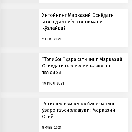
Хитойнинг Марказий Осиёдаги
иқтисодий сиёсати нимани
кўзлайди?
2 НОЯ 2021
“Толибон” ҳаракатининг Марказий
Осиёдаги геосиёсий вазиятга
таъсири
19 ИЮЛ 2021
Регионализм ва глобализмнинг
ўзаро таъсирлашуви: Марказий
Осиё
8 ФЕВ 2021