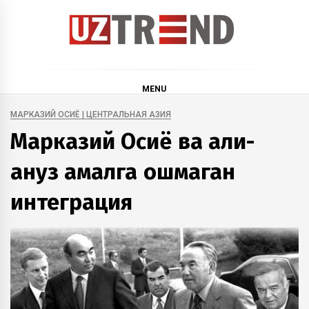
Skip
to
content
uztrend
Узбекистан: инфографика и мультимедиа
MENU
МАРКАЗИЙ ОСИЁ | ЦЕНТРАЛЬНАЯ АЗИЯ
Марказий Осиё ва ҳали-
ҳануз амалга ошмаган
интеграция