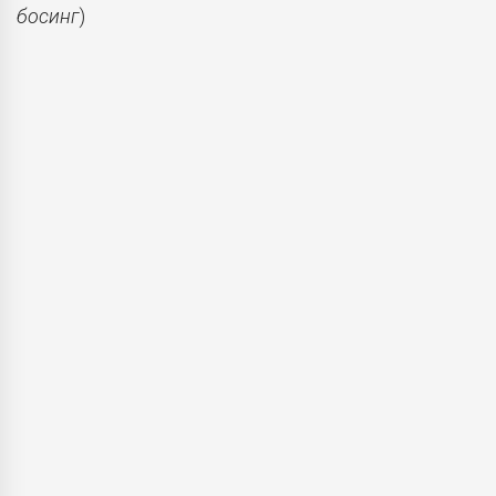
босинг
)