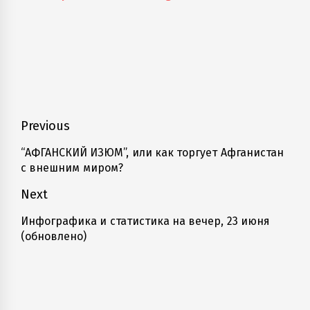
Навигация
Previous
по
“АФГАНСКИЙ ИЗЮМ”, или как торгует Афганистан
Previous
с внешним миром?
записям
post:
Next
Инфографика и статистика на вечер, 23 июня
Next
(обновлено)
post: