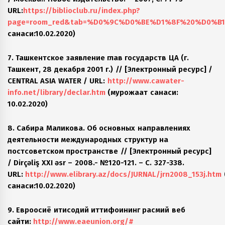
URL:
https://biblioclub.ru/index.php?
page=room_red&tab=%D0%9C%D0%BE%D1%8F%20%D0%B
санаси:10.02.2020)
7. Ташкентское заявление глав государств ЦА (г.
Ташкент, 28 декабря 2001 г.) // [Электронный ресурс] /
CENTRAL ASIA WATER / URL:
http://www.cawater-
info.net/library/declar.htm
(мурожаат санаси:
10.02.2020)
8. Сабира Маликова. Об основных направлениях
деятельности международных структур на
постсоветском пространстве // [Электронный ресурс]
/ Dirçəliş XXI əsr – 2008.- №120-121. – C. 327-338.
URL:
http://www.elibrary.az/docs/JURNAL/jrn2008_153j.htm
санаси:10.02.2020)
9. Евроосиё иқтисодий иттифоқининг расмий веб
сайти:
http://www.eaeunion.org/#