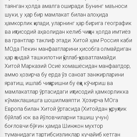
таянган ҳолда амалга оширади. Бунинг маъноси
шуки, у ҳар бир мамлакат билан алоҳида
ҳамкорлик қилади, уларнинг ҳар бирига географик
ва иқтисодий аҳволидан келиб чиққан ҳолда имтиёз
ва грантлар таклиф этади. Хитой ҳам Россия каби
МОда Пекин манфаатларини ҳисобга олмайдиган
ҳар қандай ташкилотни қўллаб-қувватламайди.
Хитой Марказий Осиё хомашёсидан манфаатдор,
аммо ҳозирча бу ерда ўз саноат занжирларини
яратиш, ишлаб чиқаришни бу ёққа кўчириш ва
мамлакатлар ўртасидаги иқтисодий ҳамкорликка
кўмаклашишга шошилмаяпти. Ҳозирча МОга
Европа билан Хитой ўртасида (Хитойдан қуруқлик
бўйлаб юк ва йўловчиларни ташиш учун)
боғловчи бўғин ҳамда Шинжон мухтор
туманидаги тартибсизликлар кучайиб кетган