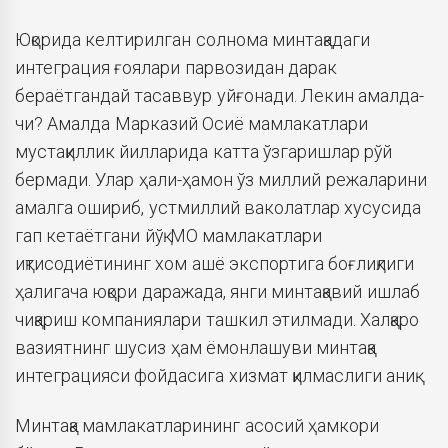
Юқорида келтирилган солнома минтақадаги
интеграция ғоялари парвозидан дарак
бераётгандай тасаввур уйғонади. Лекин амалда-
чи? Амалда Марказий Осиё мамлакатлари
мустақиллик йилларида катта ўзгаришлар рўй
бермади. Улар ҳали-ҳамон ўз миллий режаларини
амалга ошириб, устмиллий ваколатлар хусусида
гап кетаётгани йўқ. МО мамлакатлари
иқтисодиётининг хом ашё экспортига боғлиқлиги
ҳалигача юқори даражада, янги минтақавий ишлаб
чиқариш компаниялари ташкил этилмади. Халқаро
вазиятнинг шусиз ҳам ёмонлашуви минтақа
интеграцияси фойдасига хизмат қилмаслиги аниқ.
Минтақа мамлакатларининг асосий ҳамкори