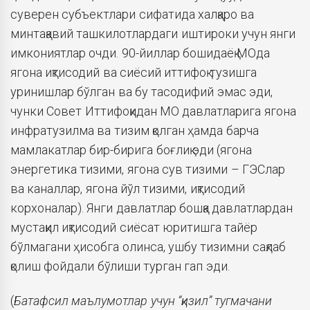
суверен субъектлари сифатида халқаро ва
минтақавий ташкилотлардаги иштироки учун янги
имкониятлар очди. 90-йиллар бошидаёқ МОда
ягона иқтисодий ва сиёсий иттифоқ тузишга
уринишлар бўлган ва бу тасодифий эмас эди,
чунки Совет Иттифоқидан МО давлатларига ягона
инфратузилма ва тизим қолган ҳамда барча
мамлакатлар бир-бирига боғлиқ эди (ягона
энергетика тизими, ягона сув тизими – ГЭСлар
ва каналлар, ягона йўл тизими, иқтисодий
корхоналар). Янги давлатлар бошқа давлатлардан
мустақил иқтисодий сиёсат юритишга тайёр
бўлмагани ҳисобга олинса, ушбу тизимни сақлаб
қолиш фойдали бўлиши турган гап эди.
(
Батафсил маълумотлар учун “қизил” тугмачани