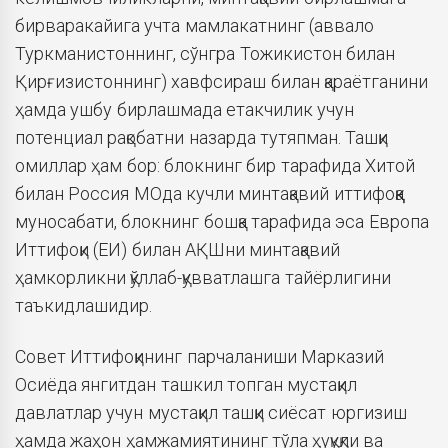
бирваракайига учта мамлакатнинг (аввало
Туркманистоннинг, сўнгра Тожикистон билан
Қирғизистоннинг) хавфсираш билан қараётганини
ҳамда ушбу бирлашмада етакчилик учун
потенциал рақобатни назарда тутяпман. Ташқи
омиллар ҳам бор: блокнинг бир тарафида Хитой
билан Россия МОда кучли минтақавий иттифоққа
муносабати, блокнинг бошқа тарафида эса Европа
Иттифоқи (ЕИ) билан АҚШни минтақавий
ҳамкорликни қўллаб-қувватлашга тайёрлигини
таъкидлашидир.
Совет Иттифоқининг парчаланиши Марказий
Осиёда янгитдан ташкил топган мустақил
давлатлар учун мустақил ташқи сиёсат юргизиш
ҳамда жаҳон ҳамжамиятининг тўла ҳуқуқли ва