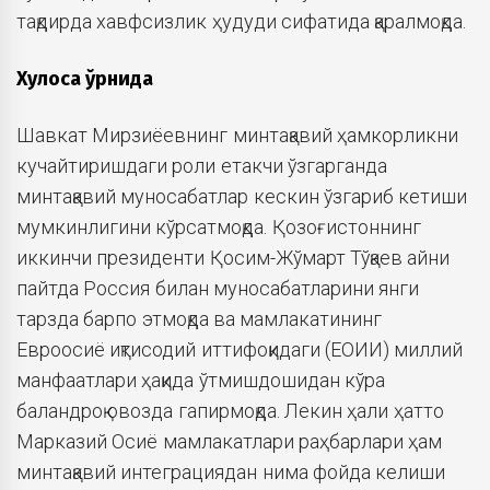
тақдирда хавфсизлик ҳудуди сифатида қаралмоқда.
Хулоса ўрнида
Шавкат Мирзиёевнинг минтақавий ҳамкорликни
кучайтиришдаги роли етакчи ўзгарганда
минтақавий муносабатлар кескин ўзгариб кетиши
мумкинлигини кўрсатмоқда. Қозоғистоннинг
иккинчи президенти Қосим-Жўмарт Тўқаев айни
пайтда Россия билан муносабатларини янги
тарзда барпо этмоқда ва мамлакатининг
Евроосиё иқтисодий иттифоқидаги (ЕОИИ) миллий
манфаатлари ҳақида ўтмишдошидан кўра
баландроқ овозда гапирмоқда. Лекин ҳали ҳатто
Марказий Осиё мамлакатлари раҳбарлари ҳам
минтақавий интеграциядан нима фойда келиши