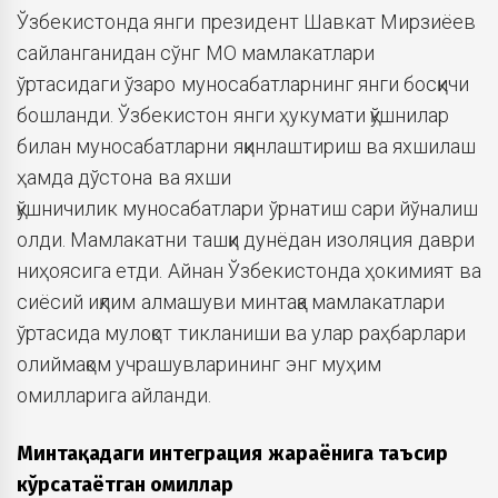
Ўзбекистонда янги президент Шавкат Мирзиёев
сайланганидан сўнг МО мамлакатлари
ўртасидаги ўзаро муносабатларнинг янги босқичи
бошланди. Ўзбекистон янги ҳукумати қўшнилар
билан муносабатларни яқинлаштириш ва яхшилаш
ҳамда дўстона ва яхши
қўшничилик
муносабатлари ўрнатиш сари йўналиш
олди. Мамлакатни ташқи дунёдан изоляция даври
ниҳоясига етди. Айнан Ўзбекистонда ҳокимият ва
сиёсий иқлим алмашуви минтақа мамлакатлари
ўртасида мулоқот тикланиши ва улар раҳбарлари
олиймақом учрашувларининг энг муҳим
омилларига айланди.
Минтақадаги интеграция жараёнига таъсир
кўрсатаётган омиллар