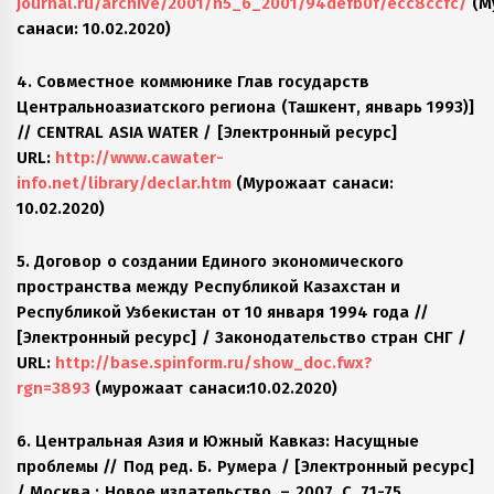
journal.ru/archive/2001/n5_6_2001/94defb0f/ecc8ccfc/
(М
санаси: 10.02.2020)
4. Совместное коммюнике Глав государств
Центральноазиатского региона (Ташкент, январь 1993)]
// CENTRAL ASIA WATER / [Электронный ресурс]
URL:
http://www.cawater-
info.net/library/declar.htm
(Мурожаат санаси:
10.02.2020)
5. Договор о создании Единого экономического
пространства между Республикой Казахстан и
Республикой Узбекистан от 10 января 1994 года //
[Электронный ресурс] / Законодательство стран СНГ /
URL:
http://base.spinform.ru/show_doc.fwx?
rgn=3893
(мурожаат санаси:10.02.2020)
6. Центральная Азия и Южный Кавказ: Насущные
проблемы // Под ред. Б. Румера / [Электронный ресурс]
/ Москва.: Новое издательство. – 2007, С. 71-75