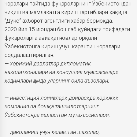
чоралари пайтида фуқароларнинг Ўзбекистондан
чиқиш ва мамлакатга кириш тартиблари ҳақида
“Дунё” ахборот агентлиги хабар бермоқда.
2020 йил 15 июндан бошлаб қуйидаги тоифадаги
фуқароларга авиақатновлар орқали
Ўзбекистонга кириш учун карантин чоралари
соддалаштирилган.
— хорижий давлатлар дипломатик
ваколатхоналари ва консуллик муассасалари
ходимлари ҳамда уларнинг оила аъзолари;
— инвестиция лойиҳалари доирасида хорижий
компания ва бошқа ташкилотларнинг
Ўзбекистонда ишлаётган мутахассислари;
— даволаниш учун келаётган шахслар;