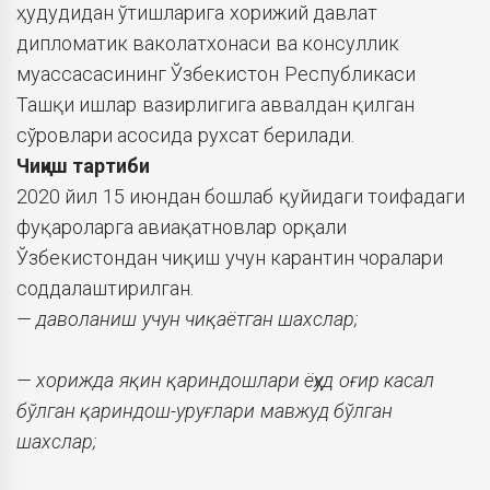
ҳудудидан ўтишларига хорижий давлат
дипломатик ваколатхонаси ва консуллик
муассасасининг Ўзбекистон Республикаси
Ташқи ишлар вазирлигига аввалдан қилган
сўровлари асосида рухсат берилади.
Чиқиш тартиби
2020 йил 15 июндан бошлаб қуйидаги тоифадаги
фуқароларга авиақатновлар орқали
Ўзбекистондан чиқиш учун карантин чоралари
соддалаштирилган.
— даволаниш учун чиқаётган шахслар;
— хорижда яқин қариндошлари ёҳуд оғир касал
бўлган қариндош-уруғлари мавжуд бўлган
шахслар;