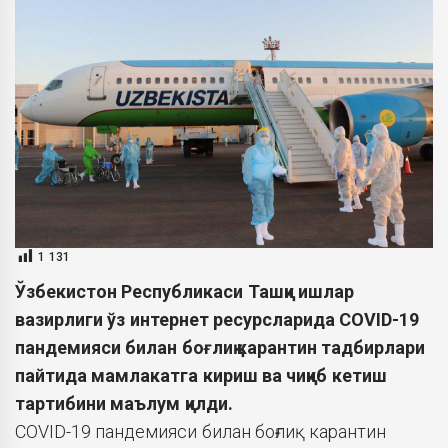
1 131
Ўзбекистон Республикаси Ташқи ишлар
вазирлиги ўз интернет ресурсларида COVID-19
пандемияси билан боғлиқ карантин тадбирлари
пайтида мамлакатга кириш ва чиқиб кетиш
тартибини маълум қилди.
COVID-19 пандемияси билан боғлиқ карантин