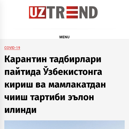
Skip
to
content
uztrend
Узбекистан: инфографика и мультимедиа
MENU
COVID-19
Карантин тадбирлари
пайтида Ўзбекистонга
кириш ва мамлакатдан
чиқиш тартиби эълон
қилинди