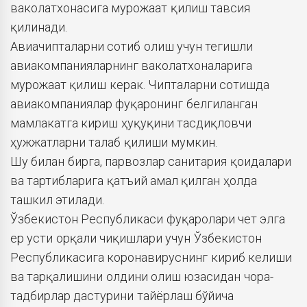
ваколатхонасига мурожаат қилиш тавсия
қилинади.
Авиачипталарни сотиб олиш учун тегишли
авиакомпанияларнинг ваколатхоналарига
мурожаат қилиш керак. Чипталарни сотишда
авиакомпаниялар фуқаронинг белгиланган
мамлакатга кириш ҳуқуқини тасдиқловчи
ҳужжатларни талаб қилиши мумкин.
Шу билан бирга, парвозлар санитария қоидалари
ва тартибларига қатъий амал қилган ҳолда
ташкил этилади.
Ўзбекистон Республикаси фуқаролари чет элга
ер усти орқали чиқишлари учун Ўзбекистон
Республикасига коронавируснинг кириб келиши
ва тарқалишини олдини олиш юзасидан чора-
тадбирлар дастурини тайёрлаш бўйича