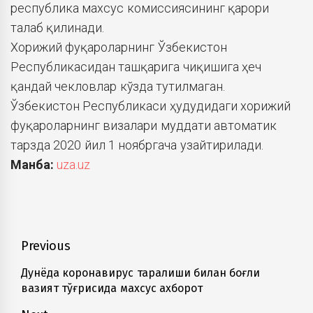
республика махсус комиссиясининг қарори
талаб қилинади.
Хорижий фуқароларнинг Ўзбекистон
Республикасидан ташқарига чиқишига ҳеч
қандай чекловлар кўзда тутилмаган.
Ўзбекистон Республикаси ҳудудидаги хорижий
фуқароларнинг визалари муддати автоматик
тарзда 2020 йил 1 ноябргача узайтирилади.
Манба:
uza.uz
Навигация
Previous
по
Дунёда коронавирус тарқалиши билан боғлиқ
Previous
вазият тўғрисида махсус ахборот
записям
post: