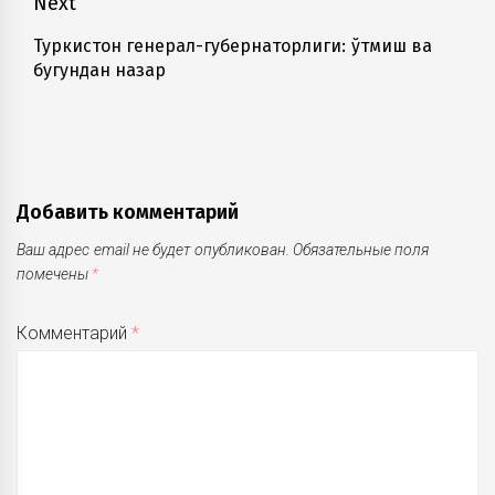
Next
Туркистон генерал-губернаторлиги: ўтмиш ва
Next
бугундан назар
post:
Добавить комментарий
Ваш адрес email не будет опубликован.
Обязательные поля
помечены
*
Комментарий
*