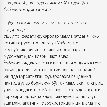
— хорижий давлатда доимий рўйхатдан ўтган
Ўзбекистон фуқаролари;
— ўқиш ёки ишлаш учун чет элга кетаётган
фуқаролар.
Ушбу тоифадаги фуқаролар мамлакатдан чиқиб
кетишга рухсат олиш учун Ўзбекистон
Республикасининг тегишли органларига
мурожаат қилишлари шарт эмас.
Ўзбекистондан чет элга кетишдан олдин ва мос
равишда авиачиптани сотиб олишдан олдин 1-
бандда кўрсатилган фуқароларга пандемия
пайтида улар бормоқчи бўлган мамлакатга кириш
учун амалдаги тартиб ва шартлар ҳамда карантин
чоралари тўғрисида зарур маълумот олиш учун
ўша мамлакатнинг Ўзбекистондаги дипломатик