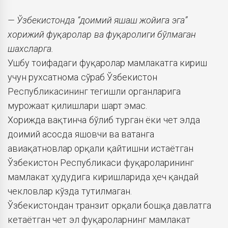
— Ўзбекистонда “доимий яшаш жойига эга”
хорижий фуқаролар ва фуқаролиги бўлмаган
шахсларга.
Ушбу тоифадаги фуқаролар мамлакатга кириш
учун рухсатнома сўраб Ўзбекистон
Республикасининг тегишли органларига
мурожаат қилишлари шарт эмас.
Хорижда вақтинча бўлиб турган ёки чет элда
доимий асосда яшовчи ва ватанга
авиақатновлар орқали қайтишни истаётган
Ўзбекистон Республикаси фуқароларининг
мамлакат ҳудудига киришларида ҳеч қандай
чекловлар кўзда тутилмаган.
Ўзбекистондан транзит орқали бошқа давлатга
кетаётган чет эл фуқароларнинг мамлакат