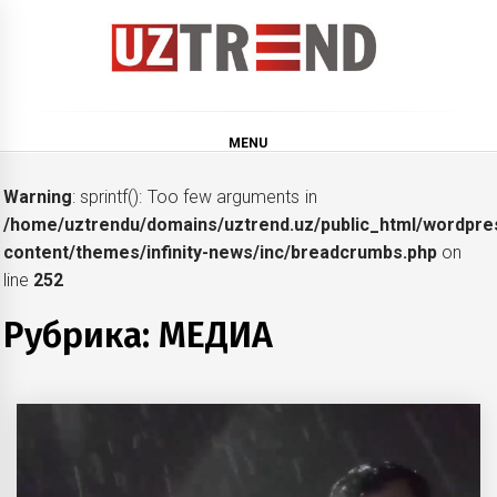
Skip
to
content
uztrend
Узбекистан: инфографика и мультимедиа
MENU
Warning
: sprintf(): Too few arguments in
/home/uztrendu/domains/uztrend.uz/public_html/wordpre
content/themes/infinity-news/inc/breadcrumbs.php
on
line
252
Рубрика:
МЕДИА