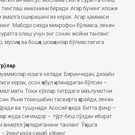
 тинглаш имконини беради. Агар бунинг иложи
и амалга оширишингиз керак. Агар ҳаммаси
ёзинг. Мабодо сизда микрофон бўлмаса, лекин
суратга олиш учун энг сокин жойни танланг.
, мусиқа ва бошқа шовқинлар бўлмаслигига
тр)лар
муаммолар юзага келади. Биринчидан, дизайн:
иги керак, осон қабул қилинадиган бўлсин –
мал матн. Токи кўзлар титрдаги маълумотни
син. Яъни томошабин тасвирга қарайди, лекин
ўради ва тушунади. Асосий қоида: битта фикр –
ар жуда сиғимдор – тўрт-беш сўздан иборат
ниқ, тез ўқиладиганини танланг. Ўқишга
 – ўзингизда синаб кўринг.