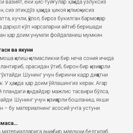
и вазият, ёки ҳис-туйғулар ҳақида узлуксиз
 сиз этикдўз ҳақида ҳикоя қилмоқчисиз.
та, кучли, қўпол, бироз букилган бармоқлар
да дарҳол кўп нарсаларни айтиб беришади.
идан ҳар доим унумли фойдаланиш мумкин.
таси ва якуни
оша қилиш-қилмасликни бир неча сония ичида
йлантириб, орасидан ўтиб, бирон бир қизиқарли
тўхтайди. Шунинг учун биринчи кадр диққатни
к. У ҳақида ҳар доим ўйлашингиз керак. Агар
 пландаги қандайдир мажлис тасвири бўлса,
майди. Шунинг учун қизиқарли бошланиш, яхши
ун – бу материалнинг асосий учта устуни.
ўлмаса…
 материалларига аниқ бир мавзуни белгилаб