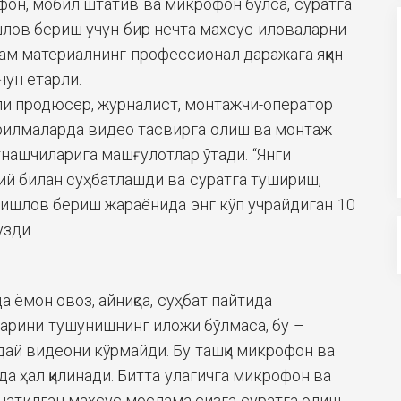
фон, мобил штатив ва микрофон бўлса, суратга
лов бериш учун бир нечта махсус иловаларни
ам материалнинг профессионал даражага яқин
ун етарли.
и продюсер, журналист, монтажчи-оператор
урилмаларда видео тасвирга олиш ва монтаж
атнашчиларига машғулотлар ўтади. “Янги
ий билан суҳбатлашди ва суратга тушириш,
ишлов бериш жараёнида энг кўп учрайдиган 10
узди.
 ёмон овоз, айниқса, суҳбат пайтида
арини тушунишнинг иложи бўлмаса, бу –
ай видеони кўрмайди. Бу ташқи микрофон ва
а ҳал қилинади. Битта улагичга микрофон ва
рнатилган махсус мослама сизга суратга олиш