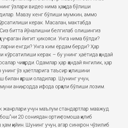
нинг ўзлари видео нима ҳақида бўлиши
дилар. Мавзу кенг бўлиши мумкин, аммо
кўрсатилиши керак. Масалан, мактабда
Сиз битта йўналишни белгилаб олишингиз
қа учраган йигит ҳикояси. Унга нима бўлди?
кларни енгди? Унга ким ёрдам берди? Ҳар
али кўрсатилиши керак – бу унинг ҳаётида қандай
лосалар чиқарди. Одамлар ҳар қандай янгилик, ҳар
р унинг ўз ҳаётларига таъсир қилишини
иш билан қарши оладилар. Шунинг учун,
муни аниқ, содда ифода орқали бўлиши лозим.
аж жанрлари учун маълум стандартлар мавжуд.
бош”ни 20 сониядан ортиқ томоша қилиб
ҳам қийин. Шунинг учун, агар синхрон чўзилиб