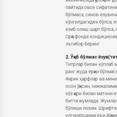
пайтида овоз сифатини
бўлмаса, синов ёзувин
кўнгилдагидек бўлса, 
ёзиб олиш шарт бўлса, 
Орқа фонда кондиционер
эътибор беринг.
2. Ўқиб бўлмас ёзув(ти
Титрлар билан кўплаб 
ранг жуда ёрқин бўлмасл
йирик ҳарфлар ва мини
осон ўқисин, хижжалама
кўз қири билан матнни к
битта жумлада. Жумлал
бўлиши лозим. Шрифтни а
улгуряпсизми ёки йўқми