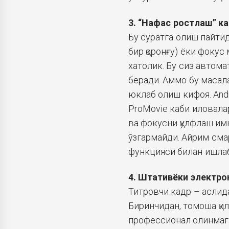
3. “Нафас ростлаш” к
Бу суратга олиш пайтид
бир қоронғу) ёки фокус м
хатолик. Бу сиз автома
беради. Аммо бу масал
юклаб олиш кифоя. Andr
ProMovie каби иловала
ва фокусни қулфлаш имк
ўзгармайди. Айрим сма
функцияси билан ишлаб 
4. Штативёки электро
Титровчи кадр – аслида
Биринчидан, томоша қил
профессионал олинмаган