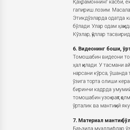
Қаҳрамоннинг касби, ёк
гапириш лозим. Масалан,
Этикдўзларда одатда кат
бўлади. Улар одам ҳақи
Кўзлар, қўллар тасвир
6. Видеонинг боши, ўр
Томошабин видеони том
ҳал қилади. У тасмани а
нарсани кўрса, ўшанда 
ўзига торта олиши кера
биринчи кадрда умумий
томошабин узоқ вақт қол
ўрталик ва мантиқий як
7. Материал мантиқ б
Баъзида муаллифлар ўз