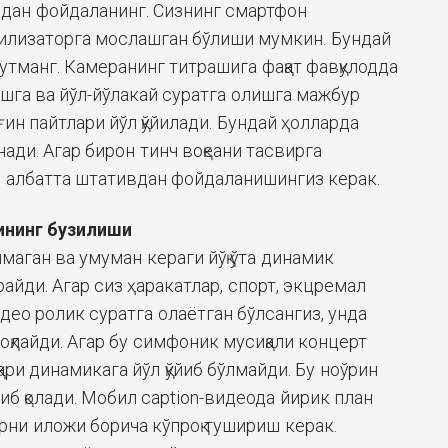
дан фойдаланинг. Сизнинг смартфон
илизаторга мослашган бўлиши мумкин. Бундай
нутманг. Камеранинг титрашига фақат фавқулодда
ишга ва йўл-йўлакай суратга олишга мажбур
ғин пайтлари йўл қўйилади. Бундай ҳолларда
нади. Агар бирон тинч воқеани тасвирга
, албатта штативдан фойдаланишингиз керак.
ининг бузилиши
маган ва умуман кераги йўқ ўта динамик
йди. Агар сиз ҳаракатлар, спорт, экцремал
идео ролик суратга олаётган бўлсангиз, унда
оқлайди. Агар бу симфоник мусиқали концерт
қари динамикага йўл қўйиб бўлмайди. Бу ноўрин
б қолади. Мобил captiоn-видеода йирик план
ларни иложи борича кўпроқ тушириш керак.