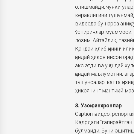
олишмайди, чунки улар
кераклигини тушунмай
видеода бу нарса аниқ 
ўспиринлар муаммоси. 
лозим. Айтайлик, тазийқ
Қандай қилиб қийинчили
қандай ҳикоя инсон орқ
акс этди ва у қандай ху
қандай маълумотни, ага
тушунсалар, катта қизиқ
ҳикоянинг мантиқий маз
8. Узоқ синхронлар
Caption-видео, репорт
Кадрдаги “гапираётган 
бўлмайди. Буни эшитиш 