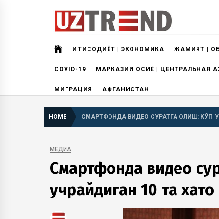
Skip
to
content
uztrend
Узбекистан: инфографика и мультимедиа
ИҚТИСОДИЁТ | ЭКОНОМИКА
ЖАМИЯТ | О
COVID-19
МАРКАЗИЙ ОСИЁ | ЦЕНТРАЛЬНАЯ А
МИГРАЦИЯ
АФГАНИСТАН
HOME
СМАРТФОНДА ВИДЕО СУРАТГА ОЛИШ: КЎП У
МЕДИА
Смартфонда видео сур
учрайдиган 10 та хато