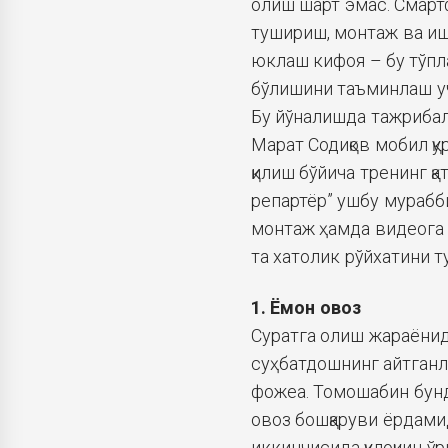
олиш шарт эмас. Смарт
тушириш, монтаж ва иш
юклаш кифоя – бу тўпл
бўлишини таъминлаш уч
Бу йўналишда тажрибал
Марат Содиқов мобил қ
қилиш бўйича тренинг қ
репартёр” ушбу мурабб
монтаж ҳамда видеога 
та хатолик рўйхатини т
1. Ёмон овоз
Суратга олиш жараёнида
суҳбатдошнинг айтганл
фожеа. Томошабин бунд
овоз бошқаруви ёрдамид
иккинчисида қулоқчин ў