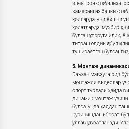
электрон стабилизатор
камерангиз балки стаб
ҳолларда, уни ёқишни у
ҳолатларда: мухбир қоч
бўлган қўпорувчилик, ён
титраш оддий қабул қили
тушираётган бўлсангиз
5. Монтаж динамикас
Баъзан мавзуга оид бўл
монтажли видеолар учра
спорт турлари ҳақида в
динамик монтаж ўзини 
бўлса, унда ҳаддан таш
кўринишдан иборат бўли
қўллаб-қувватланади. У