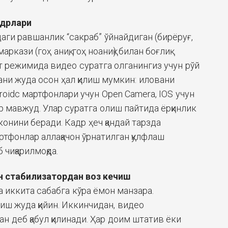
адрлари
аги равшанлик “сакраб” ўйнайдиган (бирёруғ,
аркази (гоҳ аниқ, гоҳ ноаниқ) билан боғлиқ
т режимида видео суратга олганингиз учун рўй
ани жуда осон ҳал қилиш мумкин: иловани
oidс мартфонлари учун Open Camera, IOS учун
р мавжуд. Улар суратга олиш пайтида ёрқинлик
онини беради. Кадр ҳеч қандай тарзда
ртфонлар аллақачон ўрнатилган қулфлаш
чиқарилмоқда.
н стабилизатордан воз кечиш
 иккита сабабга кўра ёмон манзара.
иш жуда қийин. Иккинчидан, видео
 деб қабул қилинади. Ҳар доим штатив ёки