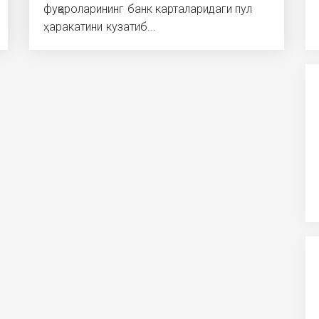
фуқароларининг банк карталаридаги пул
ҳаракатини кузатиб...