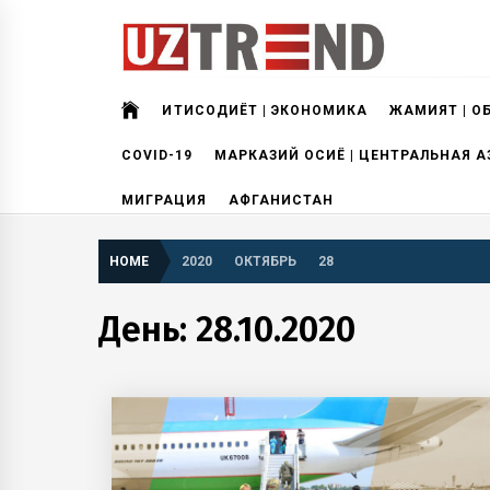
Skip
to
content
uztrend
Узбекистан: инфографика и мультимедиа
ИҚТИСОДИЁТ | ЭКОНОМИКА
ЖАМИЯТ | О
COVID-19
МАРКАЗИЙ ОСИЁ | ЦЕНТРАЛЬНАЯ А
МИГРАЦИЯ
АФГАНИСТАН
HOME
2020
ОКТЯБРЬ
28
День:
28.10.2020