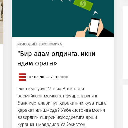
ИҚТИСОДИЁТ | ЭКОНОМИКА
“Бир қадам олдинга, икки
қадам орқага»
UZTREND
28.10.2020
ёки нима учун Молия Вазирлиги
расмийлари мамлакат фуқароларининг
банк карталари пул ҳаракатини кузатишга
ҳаракат қилишмоқда? Ўзбекистонда молия
вазирлиги яширин иқтисодиётига қарши
курашиш мақсадида Ўзбекистон