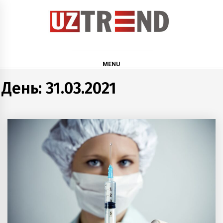
Skip
to
content
uztrend
Узбекистан: инфографика и мультимедиа
MENU
День:
31.03.2021