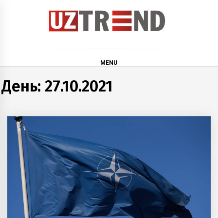
Skip
to
content
uztrend
Узбекистан: инфографика и мультимедиа
MENU
День:
27.10.2021