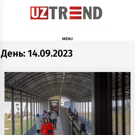
Skip
to
content
uztrend
Узбекистан: инфографика и мультимедиа
MENU
День:
14.09.2023