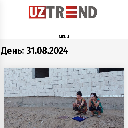
Skip
to
content
uztrend
Узбекистан: инфографика и мультимедиа
MENU
День:
31.08.2024