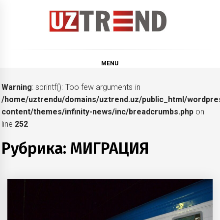
Skip
to
content
uztrend
Узбекистан: инфографика и мультимедиа
MENU
Warning
: sprintf(): Too few arguments in
/home/uztrendu/domains/uztrend.uz/public_html/wordpre
content/themes/infinity-news/inc/breadcrumbs.php
on
line
252
Рубрика:
МИГРАЦИЯ