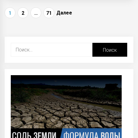
Навигация
Далее
1
2
…
71
по
записям
Найти: