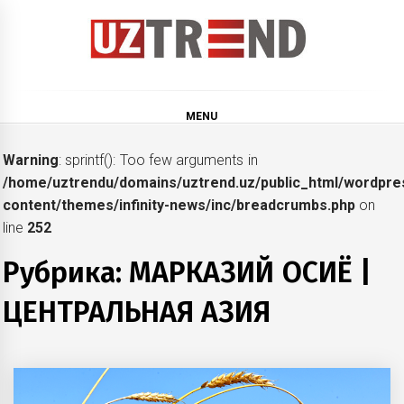
Skip
to
content
uztrend
Узбекистан: инфографика и мультимедиа
MENU
Warning
: sprintf(): Too few arguments in
/home/uztrendu/domains/uztrend.uz/public_html/wordpre
content/themes/infinity-news/inc/breadcrumbs.php
on
line
252
Рубрика:
МАРКАЗИЙ ОСИЁ |
ЦЕНТРАЛЬНАЯ АЗИЯ