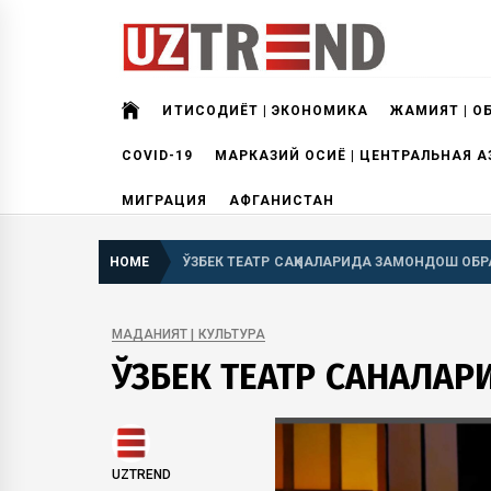
Skip
to
content
uztrend
Узбекистан: инфографика и мультимедиа
ИҚТИСОДИЁТ | ЭКОНОМИКА
ЖАМИЯТ | О
COVID-19
МАРКАЗИЙ ОСИЁ | ЦЕНТРАЛЬНАЯ А
МИГРАЦИЯ
АФГАНИСТАН
HOME
ЎЗБЕК ТЕАТР САҲНАЛАРИДА ЗАМОНДОШ ОБР
МАДАНИЯТ | КУЛЬТУРА
ЎЗБЕК ТЕАТР САҲНАЛА
UZTREND