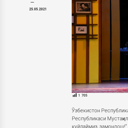
25.05.2021
1 705
Ўзбекистон Республик
Республикаси Мустақил
куйлаймиз, замондош!”