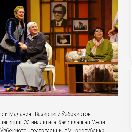
аси Маданият Вазирлиги Ўзбекистон
лигининг 30 йиллигига бағишланган “Сени
 Ўзбекистон театрларининг VI республика