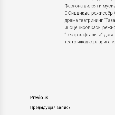
Фарғона вилояти мусиқ
Э.Сиддиқова, режиссёр 
драма театрининг “Таз
инсценировкаси, режис
“Театр ҳафталиги” дав
театр ижодкорларига и
Навигация
Previous
по
Предыдущая запись
Previous
post: