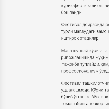
кўрик-фестивали онлайн
бошлайди.
Фестивал доирасида ре
турли мавзудаги замон
иштирок этадилар.
Мана шундай кўрик- та
ривожланишида муҳим ў
тажриба тўплайди, ҳам
профессионализм ўсад
Фестивал ташкилотчил
уддалашмоқда. Кўрик-т
бўлиб ўтган ва бўлажак
томошабинга тезкорлик