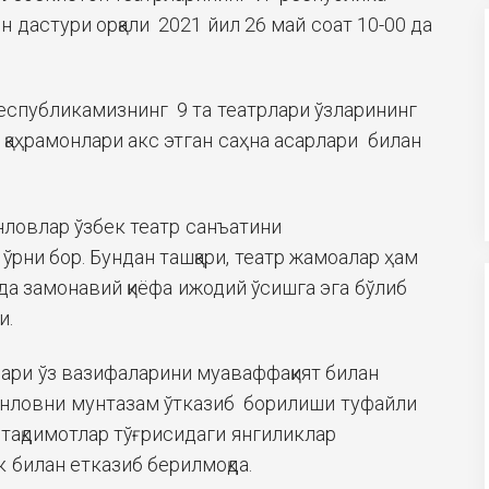
 дастури орқали 2021 йил 26 май соат 10-00 да
спубликамизнинг 9 та театрлари ўзларининг
 қаҳрамонлари акс этган саҳна асарлари билан
нловлар ўзбек театр санъатини
рни бор. Бундан ташқари, театр жамоалар ҳам
да замонавий қиёфа ижодий ўсишга эга бўлиб
и.
ари ўз вазифаларини муаваффақият билан
анловни мунтазам ўтказиб борилиши туфайли
 тақдимотлар тўғрисидаги янгиликлар
 билан етказиб берилмоқда.