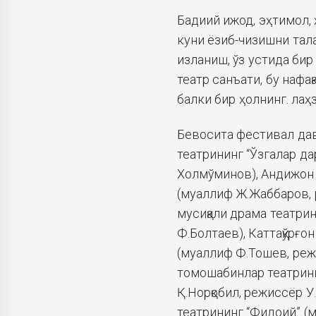
Бадиий ижод, эҳтимол, 
куни ёзиб-чизишни тал
изланиш, ўз устида бир
театр санъати, бу нафа
балки бир ҳолнинг. ла
Бевосита фестивал да
театрининг “Ўзгалар да
Холмўминов), Андижон 
(муаллиф Ж.Жаббаров, 
мусиқали драма театри
Ф.Болтаев), Каттақўрғо
(муаллиф Ф.Тошев, режи
томошабинлар театрини
Қ.Норқобил, режиссёр У
театрининг “Фидоий” (