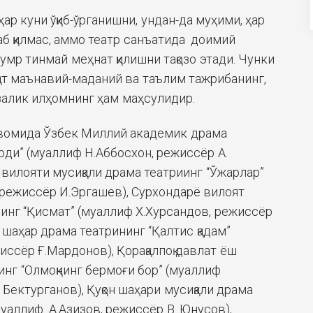
ҳар куни ўқиб-ўрганишни, ундан-да муҳими, ҳар
аб қилмас, аммо театр санъатида доимий
 умр тинмай меҳнат қилишни тақозо этади. Чунки
қат маънавий-маданий ва таълим тажрибанинг,
ҳзалик илҳомнинг ҳам маҳсулидир.
вомида Ўзбек Миллий академик драма
рди” (муаллиф Н.Аббосхон, режиссёр А.
вилояти мусиқали драма театриинг “Ўжарлар”
режиссёр И.Эргашев), Сурхондарё вилоят
нинг “Қисмат” (муаллиф Х.Хурсандов, режиссёр
н шаҳар драма театрининг “Қалтис қадам”
ссёр Ғ.Мардонов), Қорақалпоқ давлат ёш
нг “Олмоқнинг бермоғи бор” (муаллиф
. Бектурганов), Қуқон шаҳари мусиқали драма
муаллиф А.Азизов, режиссёр В. Юнусов),