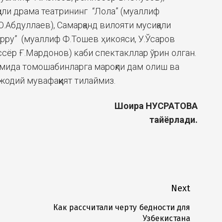
али драма театрининг “Лола” (муаллиф
О.Абдуллаев), Самарқанд вилояти мусиқали
арру” (муаллиф Ф.Тошев ҳикояси, У.Ўсаров
сёр Ғ.Мардонов) каби спектакллар ўрин олган.
омида томошабинларга мароқли дам олиш ва
жодий мувафаққият тилаймиз.
Шоира НУСРАТОВА
тайёрлади.
Next
Как рассчитали черту бедности для
Next
Узбекистана
post: