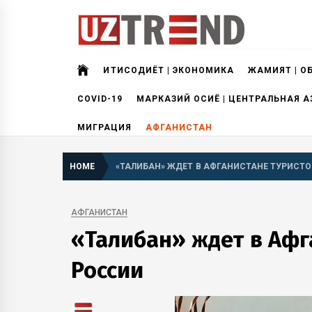
Skip
to
content
uztrend
Узбекистан: инфографика и мультимедиа
ИҚТИСОДИЁТ | ЭКОНОМИКА
ЖАМИЯТ | О
COVID-19
МАРКАЗИЙ ОСИЁ | ЦЕНТРАЛЬНАЯ А
МИГРАЦИЯ
АФГАНИСТАН
HOME
«ТАЛИБАН» ЖДЕТ В АФГАНИСТАНЕ ТУРИСТО
АФГАНИСТАН
«Талибан» ждет в Афг
России