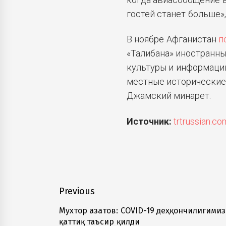
гостей станет больше»
В ноябре Афганистан
п
«Талибана» иностранны
культуры и информации
местные исторические 
Джамский минарет.
Источник:
trtrussian.co
Навигация
Previous
по
Мухтор Ғазатов: COVID-19 деҳқончилигимиз
Previous
қаттиқ таъсир қилди
post: