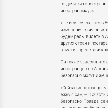
выдачи виз иностранц
иностранных дел.
«Не исключено, что в
изменения в визовых в
будем рады видеть в А
других стран и постара
отметил представитель
Он также заверил, что
иностранцев по Афгани
безопасно могут и жен
«Сейчас иностранцы мо
езжу я сам, — к счасть
безопасно. Правда, сей
когда авиасообщение в