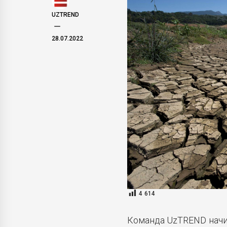
UZTREND
28.07.2022
4 614
Команда UzTREND начи