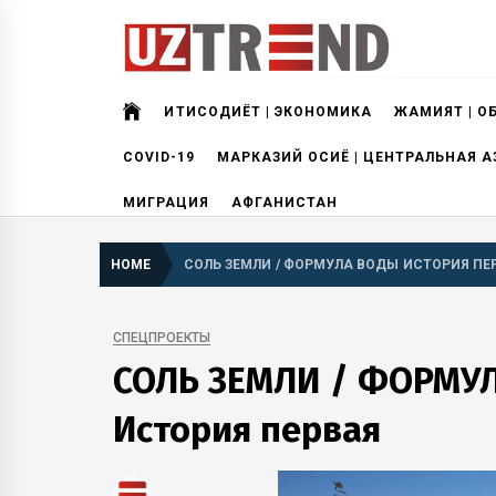
Skip
to
content
uztrend
Узбекистан: инфографика и мультимедиа
ИҚТИСОДИЁТ | ЭКОНОМИКА
ЖАМИЯТ | О
COVID-19
МАРКАЗИЙ ОСИЁ | ЦЕНТРАЛЬНАЯ А
МИГРАЦИЯ
АФГАНИСТАН
HOME
СОЛЬ ЗЕМЛИ / ФОРМУЛА ВОДЫ ИСТОРИЯ ПЕ
СПЕЦПРОЕКТЫ
СОЛЬ ЗЕМЛИ / ФОРМУ
История первая