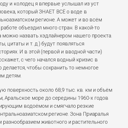
воду и колодец я впервые услышал из уст
овека, который ЗНАЕТ ВСЁ о воде в
ьноазиатском регионе. А может и во всём
 работе объездил много стран. В какой-то
 можно назвать хэдлайнером нашего проекта.
ы, цитаты и т. д.) будут появляться
ториях. И в этой (первой и вводной части)
скажет, с чего начался водный кризис в
о делается, чтобы сохранить то немногое
им детям.
ю поверхность около 68,9 тыс. кв. км и объём
км, Аральское море до середины 1960-х годов
ирующим водоёмом и смягчало резкие
нтральноазиатском регионе. Зона Приаралья
м разнообразием животного и растительного