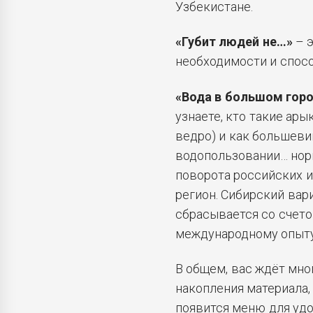
Узбекистане.
«Губит людей не…»
– э
необходимости и спосо
«Вода в большом гор
узнаете, кто такие ары
ведро) и как большевик
водопользовании… нор
поворота российских и 
регион. Сибирский вари
сбрасывается со счетов
международному опыту
В общем, вас ждёт мно
накопления материала, 
появится меню для удо