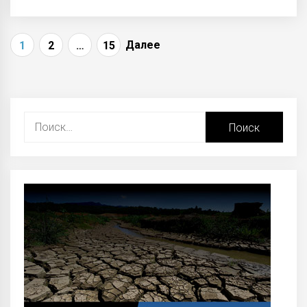
Навигация
Далее
1
2
…
15
по
записям
Найти: