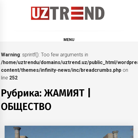
Skip
to
content
uztrend
Узбекистан: инфографика и мультимедиа
MENU
Warning
: sprintf(): Too few arguments in
/home/uztrendu/domains/uztrend.uz/public_html/wordpre
content/themes/infinity-news/inc/breadcrumbs.php
on
line
252
Рубрика:
ЖАМИЯТ |
ОБЩЕСТВО