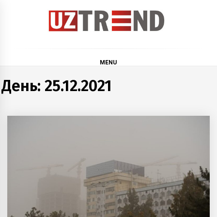
Skip
to
content
uztrend
Узбекистан: инфографика и мультимедиа
MENU
День:
25.12.2021