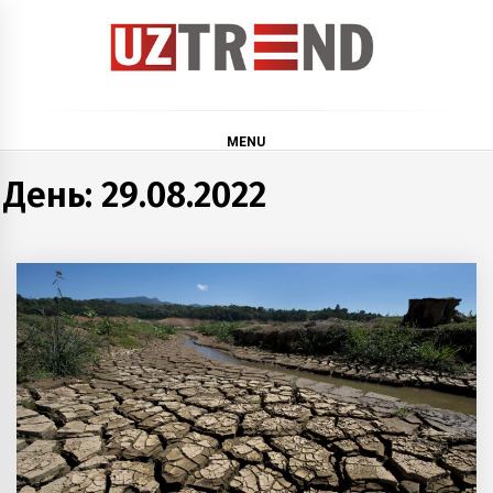
Skip
to
content
uztrend
Узбекистан: инфографика и мультимедиа
MENU
День:
29.08.2022