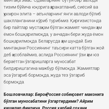
минтақа эмас. Одамларнинг бутун бир авлоди
тизим бўйича юқорига ҳаракатланиб, сиёсий ва
ҳукмрон элита – аёънларнинг янги авлоди бўлиб
шаклланганини кўриб турибмиз. Қирғизистонда
бир пайтлар мустаҳкам бўлган жамият чиндан ҳам
ёмон бошқарилмоқда, у анчадан бери жуда ёмон
бошқарилмоқда. Беларусда ҳам шундай. Биз
минтақани Россиянинг таъсири катта бўлган жой
деб ҳисоблаймиз, аслида Россиянинг ўзи ҳам юз
бераётган ўзгаришларга муносабат
билдиришгагина мажбур бўлмоқда. Жамиятлар
эса ўзгариб бормоқда, жуда тез ўзгариб
бормоқда.
Бошловчилар:
Бироқ Россия собиқ совет маконига
бўлган муносабатини ўзгартирдими? Айрим
кишилар фикрича, Россия ҳарбий соҳани