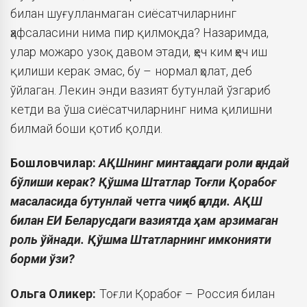
билан шуғулланмаган сиёсатчиларнинг
ҳафсаласини нима пир қилмоқда? Назаримда,
улар можаро узоқ давом этади, ҳеч ким ҳеч иш
қилиши керак эмас, бу – нормал ҳолат, деб
ўйлаган. Лекин энди вазият бутунлай ўзгариб
кетди ва ўша сиёсатчиларнинг нима қилишни
билмай боши қотиб қолди.
Бошловчилар:
АҚШнинг минтақадаги роли қандай
бўлиши керак? Қўшма Штатлар Тоғли Қорабоғ
масаласида бутунлай четга чиқиб қолди. АҚШ
билан ЕИ Беларусдаги вазиятда ҳам арзимаган
роль ўйнади. Қўшма Штатларнинг имконияти
борми ўзи?
Ольга
Оликер:
Тоғли Қорабоғ – Россия билан