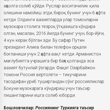
аҳволга солиб қўйди. Руслар воситачилик қила
олишини намойиш этди, бироқ бунинг учун 6 ҳафта
кетди. Олдинги вазиятларда улар томонларни
музокара столига тезроқ ўтқазишга кўндира
олган, масалан, 2016 йилда бунинг учун, бор-йўғи,
4 кун керак бўлган эди. Бу сафар Путин
президент Алиев билан телефон орқали
боғланиши учун 2 ҳафта вақт кетди. Арманистон
мағлубиятга учрашига бир баҳя қолганда эса
вазият бутунлай ўзгарди. Фақат Озарбайжон
томони Россия вертолёти – тикучарини
тасодифан уриб туширгандан сўнг россияликлар
Бокуни музокарага кўндириш учун таъсир
пишангларини ишга солиб юборди.
Бошловчилар:
Россиянинг Туркияга таъсир