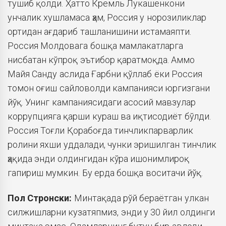
тушиб қолди. Ҳатто Кремль Лукашенкони
унчалик хушламаса ҳам, Россия у норозиликлар
ортидан ағдариб ташланишини истамаяпти.
Россия Молдовага бошқа мамлакатларга
нисбатан кўпроқ эътибор қаратмоқда. Аммо
Майя Санду аслида Ғарбни қўллаб ёки Россия
томон оғиш сайловолди кампанияси юргизгани
йўқ. Унинг кампаниясидаги асосий мавзулар
коррупцияга қарши кураш ва иқтисодиёт бўлди.
Россия Тоғли Қорабоғда тинчликпарварлик
ролини яхши уддалади, чунки эришилган тинчлик
ҳақида энди олдингидан кўра ишонимлироқ
гапириш мумкин. Бу ерда бошқа воситачи йўқ.
Пол Стронски:
Минтақада рўй бераётган улкан
силжишларни кузатяпмиз, энди у 30 йил олдинги