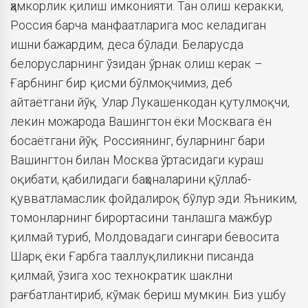
ҳамкорлик қилиш имконияти. Тан олиш керакки,
Россия барча манфаатларига мос келадиган
ишни бажардим, деса бўлади. Беларусда
белорусларнинг ўзидан ўрнак олиш керак –
Ғарбнинг бир қисми бўлмоқчимиз, деб
айтаётгани йўқ. Улар Лукашенкодан қутулмоқчи,
лекин можарода Вашингтон ёки Москвага ён
босаётгани йўқ. Россиянинг, буларнинг бари
Вашингтон билан Москва ўртасидаги кураш
оқибати, қабилидаги баҳоналарини қўллаб-
қувватламаслик фойдалироқ бўлур эди. Яъниким,
томонларнинг бирортасини танлашга мажбур
қилмай туриб, Молдовадаги сингари бевосита
Шарқ ёки Ғарбга тааллуқлиликни писанда
қилмай, ўзига хос технократик шаклни
рағбатлантириб, кўмак бериш мумкин. Биз ушбу