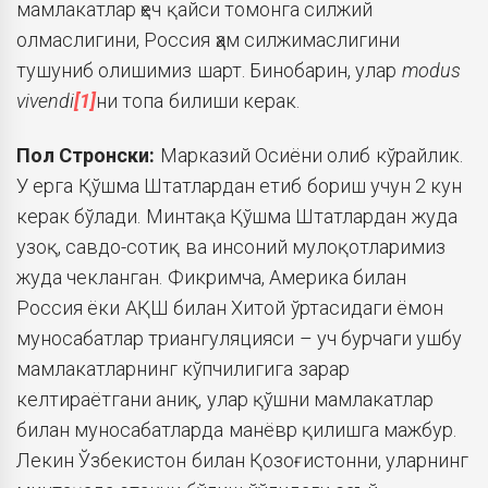
мамлакатлар ҳеч қайси томонга силжий
олмаслигини, Россия ҳам силжимаслигини
тушуниб олишимиз шарт. Бинобарин, улар
modus
vivendi
[1]
ни топа билиши керак.
Пол Стронски:
Марказий Осиёни олиб кўрайлик.
У ерга Қўшма Штатлардан етиб бориш учун 2 кун
керак бўлади. Минтақа Қўшма Штатлардан жуда
узоқ, савдо-сотиқ ва инсоний мулоқотларимиз
жуда чекланган. Фикримча, Америка билан
Россия ёки АҚШ билан Хитой ўртасидаги ёмон
муносабатлар триангуляцияси – уч бурчаги ушбу
мамлакатларнинг кўпчилигига зарар
келтираётгани аниқ, улар қўшни мамлакатлар
билан муносабатларда манёвр қилишга мажбур.
Лекин Ўзбекистон билан Қозоғистонни, уларнинг