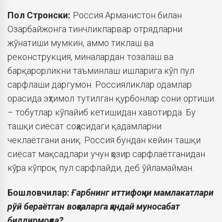
Пол Стронски:
Россия Арманистон билан
Озарбайжонга тинчликпарвар отрядларни
жўнатиши мумкин, аммо тиклаш ва
реконструкция, миналардан тозалаш ва
барқарорликни таъминлаш ишларига кўп пул
сарфлаши даргумон. Россияликлар одамлар
орасида эҳтимол тутилган қурбонлар сони ортиши
– тобутлар кўпайиб кетишидан хавотирда. Бу
ташқи сиёсат соҳасидаги қадамларни
чеклаётгани аниқ. Россия бундан кейин ташқи
сиёсат мақсадлари учун ҳозир сарфлаётганидан
кўра кўпроқ пул сарфлайди, деб ўйламайман.
Бошловчилар:
Ғарбнинг иттифоқчи мамлакатлари
рўй бераётган воқеаларга қандай муносабат
билдирмоқда?