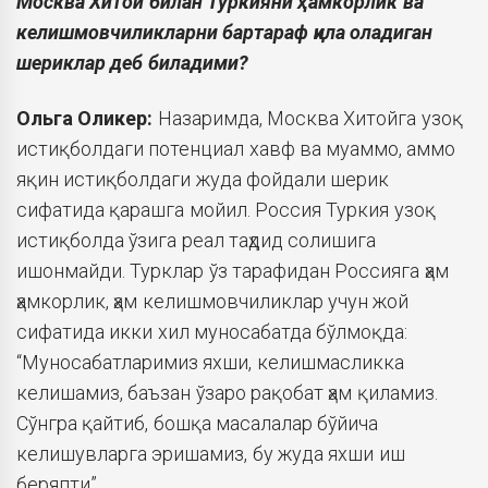
Москва Хитой билан Туркияни ҳамкорлик ва
келишмовчиликларни бартараф қила оладиган
шериклар деб биладими?
Ольга
Оликер:
Назаримда, Москва Хитойга узоқ
истиқболдаги потенциал хавф ва муаммо, аммо
яқин истиқболдаги жуда фойдали шерик
сифатида қарашга мойил. Россия Туркия узоқ
истиқболда ўзига реал таҳдид солишига
ишонмайди. Турклар ўз тарафидан Россияга ҳам
ҳамкорлик, ҳам келишмовчиликлар учун жой
сифатида икки хил муносабатда бўлмоқда:
“Муносабатларимиз яхши, келишмасликка
келишамиз, баъзан ўзаро рақобат ҳам қиламиз.
Сўнгра қайтиб, бошқа масалалар бўйича
келишувларга эришамиз, бу жуда яхши иш
беряпти”.