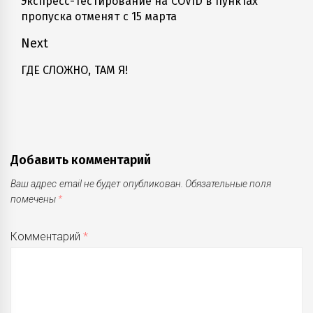
Экспресс-тестирование на COVID в пунктах
Previous
пропуска отменят с 15 марта
записям
post:
Next
ГДЕ СЛОЖНО, ТАМ Я!
Next
post:
Добавить комментарий
Ваш адрес email не будет опубликован.
Обязательные поля
помечены
*
Комментарий
*