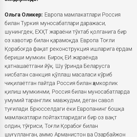
Ольга
Оликер:
Европа мамлакатлари Россия
билан Туркия муносабатлари даражаси,
шунингдек, ЕХҲТ жараёни тўхтаб қолганига бир
оз хавотир билан қарамоқда. Европа Тоғли
Қорабоғда фақат реконструкция ишларига ёрдам
бериши мумкин. Бироқ ЕИ жараёнда
қатнашаётгани йўқ. Шу ўринда Беларусга
нисбатан санкция қўллаш масаласи кўриб
чиқилаётган пайтда Россия билан ҳамкорлик
қилиш мумкинми, Россия билан муносабатларда
умумий таранглик мавжудми, деган савол
туғилади. Брюсселдаги ёки Европанинг бошқа
мамлакатлари пойтахтларидаги бир оз вақт
олдин, тўғриси, Тоғли Қорабоғ билан
шуғулланган, аммо Арманистон ва Озарбайжон