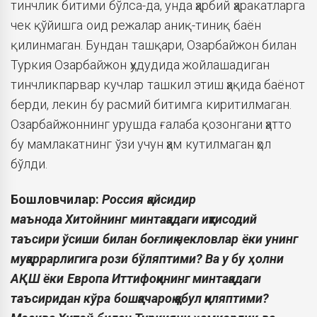
тинчлик битими бўлса-да, унда ҳарбий ҳаракатларга
чек қўйишга оид режалар аниқ-тиниқ баён
қилинмаган. Бундан ташқари, Озарбайжон билан
Туркия Озарбайжон ҳудудида жойлашадиган
тинчликпарвар кучлар ташкил этиш ҳақида баёнот
берди, лекин бу расмий битимга киритилмаган.
Озарбайжоннинг урушда ғалаба қозонгани ҳатто
бу мамлакатнинг ўзи учун ҳам кутилмаган ҳол
бўлди.
Бошловчилар:
Россия қайсидир
маънода
Хитойнинг минтақадаги иқтисодий
таъсири ўсиши билан боғлиқ чекловлар ёки унинг
муқаррарлигига рози бўляптими? Ва у бу ҳолни
АҚШ ёки Европа Иттифоқининг минтақадаги
таъсиридан кўра бошқачароқ қабул қиляптими?