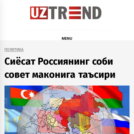
Skip
to
content
uztrend
Узбекистан: инфографика и мультимедиа
MENU
ПОЛИТИКА
Сиёсат Россиянинг собиқ
совет маконига таъсири