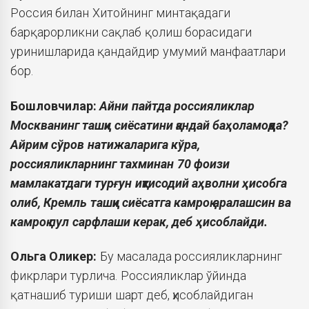
Россия билан Хитойнинг минтақадаги
барқарорликни сақлаб қолиш борасидаги
уринишларида қандайдир умумий манфаатлари
бор.
Бошловчилар:
Айни пайтда россияликлар
Москванинг ташқи сиёсатини қандай баҳоламоқда?
Айрим сўров натижаларига кўра,
россияликларнинг тахминан 70 фоизи
мамлакатдаги турғун иқтисодий аҳволни ҳисобга
олиб, Кремль ташқи сиёсатга камроқ аралашсин ва
камроқ пул сарфлаши керак, деб ҳисоблайди.
Ольга
Оликер:
Бу масалада россияликларнинг
фикрлари турлича. Россияликлар ўйинда
қатнашиб туриши шарт деб, ҳисоблайдиган