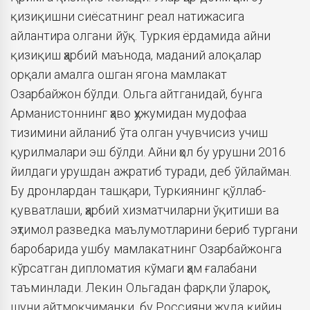
қизиқишни сиёсатнинг реал натижасига
айлантира олгани йўқ. Туркия ёрдамида айни
қизиқиш ҳарбий маънода, маданий алоқалар
орқали амалга ошган ягона мамлакат
Озарбайжон бўлди. Ольга айтганидай, бунга
Арманистоннинг ҳаво ҳужумидан мудофаа
тизимини айланиб ўта олган учувчисиз учиш
қурилмалари эш бўлди. Айни ҳол бу урушни 2016
йилдаги урушдан ажратиб туради, деб ўйлайман.
Бу дронлардан ташқари, Туркиянинг қўллаб-
қувватлаши, ҳарбий хизматчиларни ўқитиши ва
эҳтимол разведка маълумотларини бериб тургани
баробарида ушбу мамлакатнинг Озарбайжонга
кўрсатган дипломатия кўмаги ҳам ғалабани
таъминлади. Лекин Ольгадан фарқли ўлароқ,
шуни айтмоқчиманки, бу Россияни жуда қийин