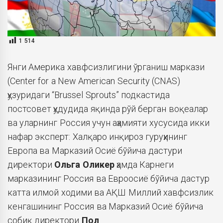
1 514
Янги Америка хавфсизлигини ўрганиш маркази
(Center for a New American Security (CNAS)
ҳузуридаги “Brussel Sprouts” подкастида
постсовет ҳудудида яқинда рўй берган воқеалар
ва уларнинг Россия учун аҳамияти хусусида икки
нафар эксперт: Халқаро инқироз гуруҳининг
Европа ва Марказий Осиё бўйича дастури
директори
Ольга Оликер
ҳамда Карнеги
марказининг Россия ва Евроосиё бўйича дастур
катта илмой ходими ва АҚШ Миллий хавфсизлик
кенгашининг Россия ва Марказий Осиё бўйича
собиқ директори
Пол