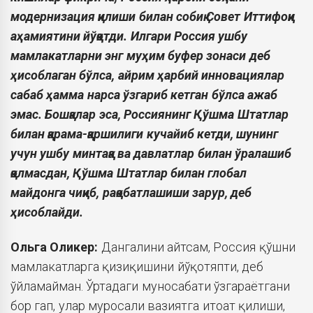
модернизация қилиши билан собиқ Совет Иттифоқи
аҳамиятини йўқотди. Илгари Россия ушбу
мамлакатларни энг муҳим буфер зонаси деб
ҳисоблаган бўлса, айрим ҳарбий инновациялар
сабаб ҳамма нарса ўзгариб кетган бўлса ажаб
эмас. Бошқалар эса, Россиянинг Қўшма Штатлар
билан қарама-қаршилиги кучайиб кетди, шунинг
учун ушбу минтақа ва давлатлар билан ўралашиб
қолмасдан, Қўшма Штатлар билан глобал
майдонга чиқиб, рақобатлашиши зарур, деб
ҳисоблайди.
Ольга
Оликер:
Дангалини айтсам, Россия қўшни
мамлакатларга қизиқишини йўқотяпти, деб
ўйламайман. Ўртадаги муносабати ўзгараётгани
бор гап, улар муросали вазиятга итоат қилиши,