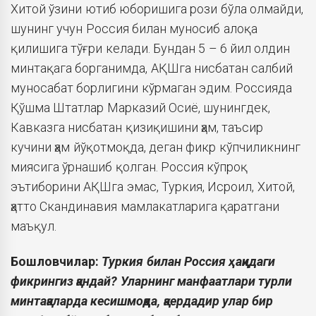
Хитой ўзини ютиб юборишига рози бўла олмайди,
шунинг учун Россия билан муносиб алоқа
қилишига тўғри келади. Бундан 5 – 6 йил олдин
минтақага борганимда, АҚШга нисбатан салбий
муносабат борлигини кўрмаган эдим. Россияда
Қўшма Штатлар Марказий Осиё, шунингдек,
Кавказга нисбатан қизиқишини ҳам, таъсир
кучини ҳам йўқотмоқда, деган фикр кўпчиликнинг
миясига ўрнашиб қолган. Россия кўпроқ
эътиборини АҚШга эмас, Туркия, Исроил, Хитой,
ҳатто Скандинавия мамлакатларига қаратгани
маъқул.
Бошловчилар:
Туркия билан Россия ҳақидаги
фикрингиз қандай? Уларнинг манфаатлари турли
минтақаларда кесишмоқда, қаердадир улар бир