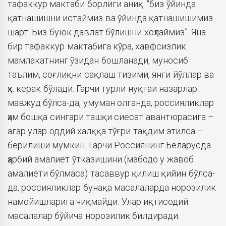
тафаккур мактаби борлиги аниқ: “биз ўйинда
қатнашишни истаймиз ва ўйинда қатнашишимиз
шарт. Биз буюк давлат бўлишни хоҳлаймиз”. Яна
бир тафаккур мактабига кўра, хавфсизлик
мамлакатнинг ўзидан бошланади, муносиб
таълим, соғлиқни сақлаш тизими, янги йўллар ва
ҳк. керак бўлади. Гарчи турли нуқтаи назарлар
мавжуд бўлса-да, умуман олганда, россияликлар
ҳам бошқа сингари ташқи сиёсат авантюрасига –
агар улар оддий халққа тўғри тақдим этилса –
берилиши мумкин. Гарчи Россиянинг Беларусда
ҳарбий амалиёт ўтказишини (мабодо у жавоб
амалиёти бўлмаса) тасаввур қилиш қийин бўлса-
да, россияликлар бунақа масалаларда норозилик
намойишларига чиқмайди. Улар иқтисодий
масалалар бўйича норозилик билдиради.