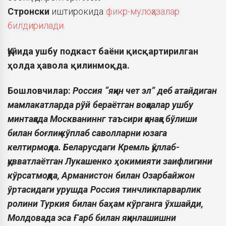
Стронски
иштирокида
фикр-мулоҳазалар
билдирилади
.
Қуйида ушбу подкаст баёни қисқартирилган
ҳолда ҳавола қилинмоқда.
Бошловчилар:
Россия “яқин чет эл” деб атайдиган
мамлакатларда рўй бераётган воқеалар ушбу
минтақада Москваниннг таъсири қанақа бўлиши
билан боғлиқ кўплаб саволларни юзага
келтирмоқда. Беларусдаги Кремль қўллаб-
қувватлаётган Лукашенко ҳокимияти заифлигини
кўрсатмоқда, Арманистон билан Озарбайжон
ўртасидаги урушда Россия тинчликпарварлик
ролини Туркия билан баҳам кўрганга ўхшайди,
Молдовада эса Ғарб билан яқинлашишни