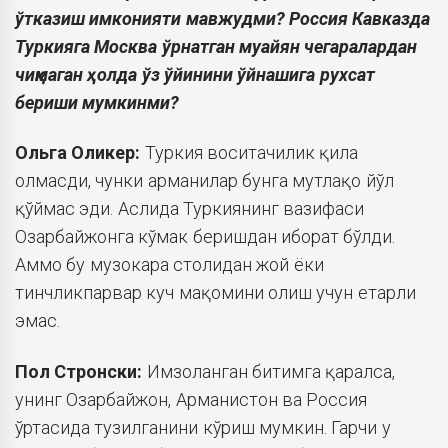
ўтказиш имконияти мавжудми? Россия Кавказда
Туркияга Москва ўрнатган муайян чегаралардан
чиқмаган ҳолда ўз ўйинини ўйнашига рухсат
бериши мумкинми?
Ольга
Оликер:
Туркия воситачилик қила
олмасди, чунки арманилар бунга мутлақо йўл
қўймас эди. Аслида Туркиянинг вазифаси
Озарбайжонга кўмак беришдан иборат бўлди.
Аммо бу музокара столидан жой ёки
тинчликпарвар куч мақомини олиш учун етарли
эмас.
Пол Стронски:
Имзоланган битимга қаралса,
унинг Озарбайжон, Арманистон ва Россия
ўртасида тузилганини кўриш мумкин. Гарчи у