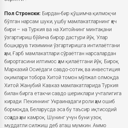
Пол Стронски:
Бирдан-бир қўшимча қилмоқчи
бўлган нарсам шуки, ушбу мамлакатларнинг ҳеч
бири – на Туркия ва на Хитойнинг минтақани
ўзгартириш бўйича бирор дастури йўқ. Улар
бошқарув тизимини ўзгартиришга интилаётгани
ҳам, Ғарб мамлакатлари сўраётган нарсалардан
бирортасини илтимос ҳам қилаётгани йўқ. Бироқ
Марказий Осиёдаги савдо-сотиқ ва инвестиция
оқимлари тобора Хитой томон мўлжал олмоқда.
Хитой Жанубий Кавказ мамлакатларида Туркия
билан бирга етакчи савдо шериклари учталигига
киради. Пекиннинг Украинадаги роли ҳам ошиб
бормоқда, Беларусда эса бу таъсир иқтисодий
соҳада ҳам камроқ. Шунинг учун буни узоқ
муддатли силжиш деб аташ мумкин. Аммо