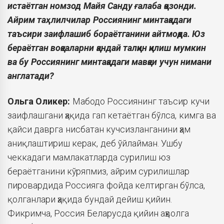
истаётган номзод Майя Санду ғалаба қозонди.
Айрим таҳлилчилар Россиянинг минтақадаги
таъсири заифлашиб бораётганини айтмоқда. Юз
бераётган воқеаларни қандай талқин қилиш мумкин
ва бу Россиянинг минтақадаги мавқеи учун нимани
англатади?
Ольга
Оликер:
Мабодо Россиянинг таъсир кучи
заифлашгани ҳақида гап кетаётган бўлса, кимга ва
қайси даврга нисбатан кучсизланганини ҳам
аниқлаштириш керак, деб ўйлайман. Ушбу
чеккадаги мамлакатларда сурилиш юз
бераётганини кўряпмиз, айрим сурилишлар
пировардида Россияга фойда келтирган бўлса,
қолганлари ҳақида бундай дейиш қийин.
Фикримча, Россия Беларусда қийин аҳволга