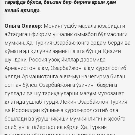
тарафда бўлса, баъзан бир-бирига қарши ҳам
келиб қолмоқда.
Ольга Оликер:
Менинг ушбу масала юзасидаги
айтадиган фикрим унчалик оммабоп бўлмаслиги
мумкин. Ҳа, Туркия Озарбайжонга ёрдам берди ва
кўмаги ҳал қилувчи аҳамиятга эга бўлди. Қизиғи
шундаки, Россия узоқ йиллар давомида
Арманистонга ҳам, Озарбайжонга ҳам қурол сотиб
келди. Арманистонга анча-мунча чегирма билан
сотган бўлса, Озарбайжонга ўзининг баҳосига
пуллади ва шу тариқа уларни мавҳум мувозанат
ҳолатида ушлаб турди. Лекин Озарбайжон Туркия
ва Исроилдан қўшимча қурол-яроғ сотиб ола
бошлади ва уруш чиқиши мумкинлигини ҳисобга
олиб, унга тайёргарлик кўрди. Ҳа, Туркия