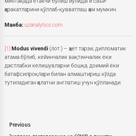
минтақада етакчи бўлиш йўлидаги саъй-
ҳаракатларини қўллаб-қувватлаш ҳам мумкин.
Манба:
uzanalytics.com
[1]
Modus vivendi
(лот.) – ҳаёт тарзи; дипломатик
атама бўлиб, кейинчалик вақтинчалик ёки
дастлабки келишувларни бошқа, доимий ёки
батафсилроқлари билан алмаштириш кўзда
тутиладиган ҳолатни англатиш учун қўлланади.
Навигация
Previous
по