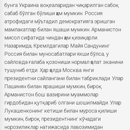
бунга Украина воқеаларидан чиқарилган сабоқ
сабаб бўлган бўлиши ҳам мумкин. Россия
атрофидаги мўътадил демократияга эришган
мамлакатлар билан яшаши мумкин. Арманистон
мисол сифатида чиндан ҳам қизиқарли.
Назаримда, Кремлдагилар Майя Сандунинг
Россия билан муносабатлари яхши бўлса, у
сайловда ғалаба қозониши нормал ҳолат эканини
тушуниб етди. Ҳар ҳолда Москва янги
президентни сайлангани билан табриклади. Улар
Пашинян билан ярашиши мумкин, бироқ
Арманистон бош вазирини муаммолар
гирдобидан қутқариб олгани шошилмайди. Улар
Лукашенконинг кетиши билан муроса қилиши
мумкин, бироқ президентнинг кўчадаги
норозиликлар натижасида лавозимидан