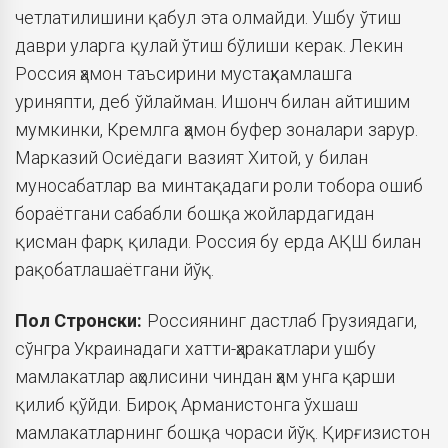
четлатилишини қабул эта олмайди. Ушбу ўтиш
даври уларга қулай ўтиш бўлиши керак. Лекин
Россия ҳамон таъсирини мустаҳкамлашга
уриняпти, деб ўйлайман. Ишонч билан айтишим
мумкинки, Кремлга ҳамон буфер зоналари зарур.
Марказий Осиёдаги вазият Хитой, у билан
муносабатлар ва минтақадаги роли тобора ошиб
бораётгани сабабли бошқа жойлардагидан
қисман фарқ қилади. Россия бу ерда АҚШ билан
рақобатлашаётгани йўқ.
Пол Стронски:
Россиянинг дастлаб Грузиядаги,
сўнгра Украинадаги хатти-ҳаракатлари ушбу
мамлакатлар аҳолисини чиндан ҳам унга қарши
қилиб қўйди. Бироқ Арманистонга ўхшаш
мамлакатларнинг бошқа чораси йўқ. Қирғизистон