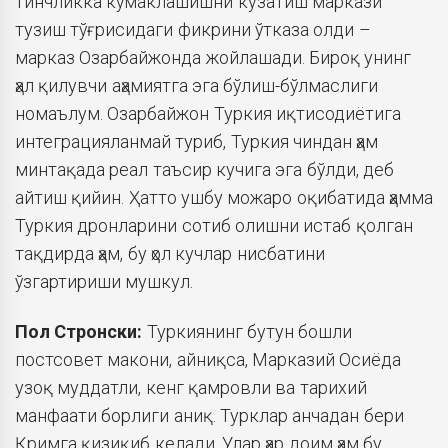
тинчликка кўмаклашишни кузатиш маркази
тузиш тўғрисидаги фикрини ўтказа олди –
марказ Озарбайжонда жойлашади. Бироқ унинг
ҳал қилувчи аҳамиятга эга бўлиш-бўлмаслиги
номаълум. Озарбайжон Туркия иқтисодиётига
интеграцияланмай туриб, Туркия чиндан ҳам
минтақада реал таъсир кучига эга бўлди, деб
айтиш қийин. Ҳатто ушбу можаро оқибатида ҳамма
Туркия дронларини сотиб олишни истаб қолган
тақдирда ҳам, бу ҳол кучлар нисбатини
ўзгартириши мушкул.
Пол Стронски:
Туркиянинг бутун бошли
постсовет макони, айниқса, Марказий Осиёда
узоқ муддатли, кенг қамровли ва тарихий
манфаати борлиги аниқ. Турклар анчадан бери
Қримга қизиқиб келади. Улар ҳар доим ҳам бу