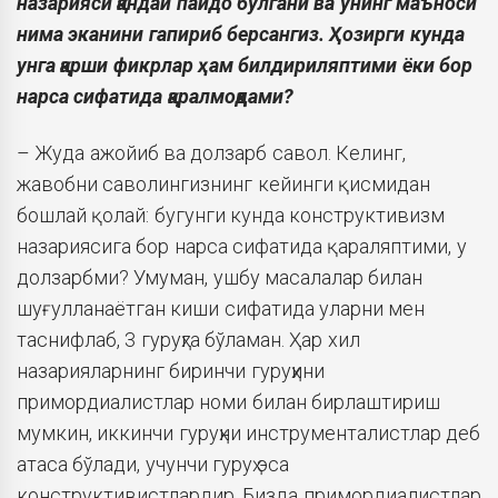
назарияси қандай пайдо бўлгани ва унинг маъноси
нима эканини гапириб берсангиз. Ҳозирги кунда
унга қарши фикрлар ҳам билдириляптими ёки бор
нарса сифатида қаралмоқдами?
– Жуда ажойиб ва долзарб савол. Келинг,
жавобни саволингизнинг кейинги қисмидан
бошлай қолай: бугунги кунда конструктивизм
назариясига бор нарса сифатида қараляптими, у
долзарбми? Умуман, ушбу масалалар билан
шуғулланаётган киши сифатида уларни мен
таснифлаб, 3 гуруҳга бўламан. Ҳар хил
назарияларнинг биринчи гуруҳини
примордиалистлар номи билан бирлаштириш
мумкин, иккинчи гуруҳни инструменталистлар деб
атаса бўлади, учунчи гуруҳ эса
конструктивистлардир. Бизда примордиалистлар