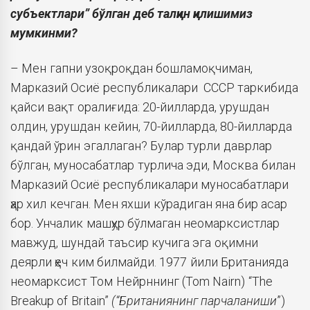
субъектлари” бўлган деб талқин қилишимиз
мумкинми?
– Мен гапни узоқроқдан бошламоқчиман,
Марказий Осиё республикалари СССР таркибида
қайси вақт оралиғида: 20-йилларда, урушдан
олдин, урушдан кейин, 70-йилларда, 80-йилларда
қандай ўрин эгаллаган? Булар турли даврлар
бўлган, муносабатлар турлича эди, Москва билан
Марказий Осиё республикалари муносабатлари
ҳар хил кечган. Мен яхши кўрадиган яна бир асар
бор. Унчалик машҳур бўлмаган неомарксистлар
мавжуд, шундай таъсир кучига эга оқимни
деярли ҳеч ким билмайди. 1977 йили Британияда
неомарксист Том Нейрннинг (Tom Nairn) “The
Breakup of Britain”
(“Британиянинг парчаланиши
”)