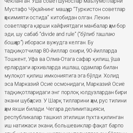
чекланган. Ўша советшунослар маълумотларни
Мустафо Чўқайнинг машҳур “Туркистон советлар
ҳокимияти остида” китобидан олган. Лекин
советларга қарши кайфиятдаги манбалар ҳам бор
эди, шу сабаб “divide and rule” (“
бўлиб ташлаю
бошқар”
) ибораси вужудга келган. Бу
тадқиқотчилар 80-йиллар охири, 90-йилларда
Тошкент, Уфа ва Олма-Отага сафар қилиш, ўша
ерлардаги архивларда ишлаш, одамлар билан
мулоқот қилиш имкониятига эга бўлди. Холид
эса Марказий Осиё осмонидаги, Марказий Осиё
тадқиқотларидаги энг порлоқ юлдузлардан бири
экани шубҳасиз. У Шарқ тилларини ҳам, рус тилини
ҳам яхши билади. Чегара делимитацияси,
республикалар ташкил этилиши пухта қилинган
иш натижаси экани, большевиклар фақат барпо