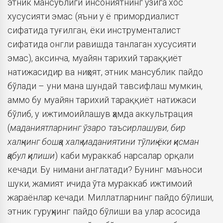
этник мансублиги инсониятнинг ўзига хос
хусусияти эмас (яъни у ё примордиалист
сифатида туғилган, ёки инструменталист
сифатида онгли равишда танлаган хусусияти
эмас), аксинча, муайян тарихий тараққиёт
натижасидир ва ниҳоят, этник мансублик пайдо
бўлади – уни мана шундай тавсифлаш мумкин,
аммо бу муайян тарихий тараққиёт натижаси
бўлиб, у ижтимоийлашув ҳамда аккультрация
(
маданиятларнинг ўзаро таъсирлашуви, бир
халқнинг бошқа халқ маданиятини тўлиқ ёки қисман
қабул қилиши
) каби мураккаб нарсалар орқали
кечади. Бу нимани англатади? Бунинг маъноси
шуки, жамият ичида ўта мураккаб ижтимоий
жараёнлар кечади. Миллатларнинг пайдо бўлиши,
этник гуруҳнинг пайдо бўлиши ва улар асосида