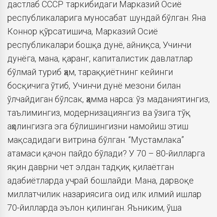
дастлаб СССР таркибидаги Марказий Осиё
республикаларига муносабат шундай бўлган. Яна
Коннор қўрсатишича, Марказий Осиё
республикалари бошқа дунё, айниқса, Учинчи
дунёга, мана, қаранг, капиталистик давлатлар
бўлмай туриб ҳам, тараққиётнинг кейинги
босқичига ўтиб, Учинчи дунё мезони билан
ўлчайдиган бўлсак, ҳамма нарса: ўз маданиятингиз,
таълимингиз, модернизациянгиз ва ўзига тўқ
аҳолингизга эга бўлишингизни намойиш этиш
мақсадидаги витрина бўлган. “Мустамлака”
атамаси қачон пайдо бўлади? У 70 – 80-йилларга
яқин даврни чет элдан тадқиқ қилаётган
адабиётларда учрай бошлайди. Мана, дарвоқе
миллатчилик назариясига оид илк илмий ишлар
70-йилларда эълон қилинган. Яъниким, ўша