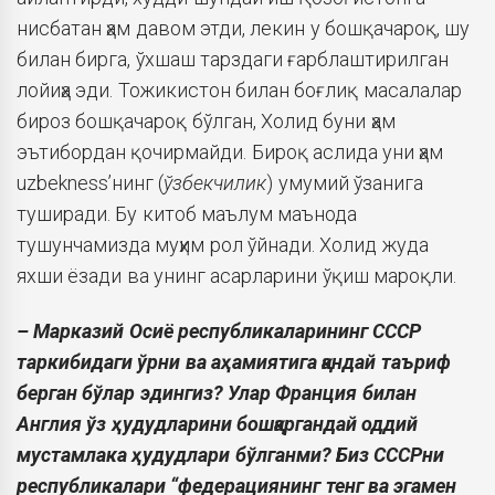
нисбатан ҳам давом этди, лекин у бошқачароқ, шу
билан бирга, ўхшаш тарздаги ғарблаштирилган
лойиҳа эди. Тожикистон билан боғлиқ масалалар
бироз бошқачароқ бўлган, Холид буни ҳам
эътибордан қочирмайди. Бироқ аслида уни ҳам
uzbekness’нинг (
ўзбекчилик
) умумий ўзанига
туширади. Бу китоб маълум маънода
тушунчамизда муҳим рол ўйнади. Холид жуда
яхши ёзади ва унинг асарларини ўқиш мароқли.
– Марказий Осиё республикаларининг СССР
таркибидаги ўрни ва аҳамиятига қандай таъриф
берган бўлар эдингиз? Улар Франция билан
Англия ўз ҳудудларини бошқаргандай оддий
мустамлака ҳудудлари бўлганми? Биз СССРни
республикалари “федерациянинг тенг ва эгамен