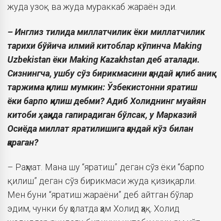
жуда узоқ ва жуда мураккаб жараён эди.
– Инглиз тилида миллатчилик ёки миллатчилик
тарихи бўйича илмий китоблар кўпинча Making
Uzbekistan ёки Making Kazakhstan деб аталади.
Сизнингча, ушбу сўз бирикмасини қандай қилиб аниқ
таржима қилиш мумкин: Ўзбекистонни яратиш
ёки барпо қилиш дебми? Адиб Холиднинг муайян
китоби ҳақида гапирадиган бўлсак, у Марказий
Осиёда миллат яратилишига қандай кўз билан
қараган?
– Раҳмат. Мана шу “яратиш” деган сўз ёки “барпо
қилиш” деган сўз бирикмаси жуда қизиқарли.
Мен буни “яратиш жараёни” деб айтган бўлар
эдим, чунки бу ҳолатда ҳам Холид ҳақ. Холид