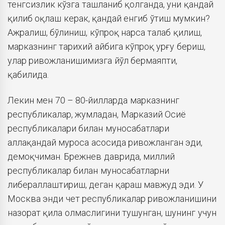
тенгсизлик кўзга ташланиб қолганда, уни қандай
қилиб оқлаш керак, қандай енгиб ўтиш мумкин?
Ажралиш, бўлиниш, кўпроқ нарса талаб қилиш,
марказнинг тарихий айбига кўпроқ урғу бериш,
улар ривожланишимизга йўл бермаяпти,
қабилида.
Лекин мен 70 – 80-йилларда марказнинг
республикалар, жумладан, Марказий Осиё
республикалари билан муносабатлари
аллақандай муроса асосида ривожланган эди,
демоқчиман. Брежнев даврида, миллий
республикалар билан муносабатларни
либераллаштириш, деган қараш мавжуд эди. У
Москва энди чет республикалар ривожланишини
назорат қила олмаслигини тушунган, шунинг учун