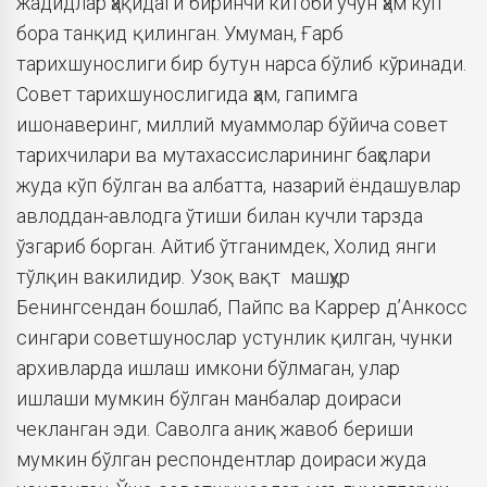
жадидлар ҳақидаги биринчи китоби учун ҳам кўп
бора танқид қилинган. Умуман, Ғарб
тарихшунослиги бир бутун нарса бўлиб кўринади.
Совет тарихшунослигида ҳам, гапимга
ишонаверинг, миллий муаммолар бўйича совет
тарихчилари ва мутахассисларининг баҳслари
жуда кўп бўлган ва албатта, назарий ёндашувлар
авлоддан-авлодга ўтиши билан кучли тарзда
ўзгариб борган. Айтиб ўтганимдек, Холид янги
тўлқин вакилидир. Узоқ вақт машҳур
Бенингсендан бошлаб, Пайпс ва Каррер д’Анкосс
сингари советшунослар устунлик қилган, чунки
архивларда ишлаш имкони бўлмаган, улар
ишлаши мумкин бўлган манбалар доираси
чекланган эди. Саволга аниқ жавоб бериши
мумкин бўлган респондентлар доираси жуда