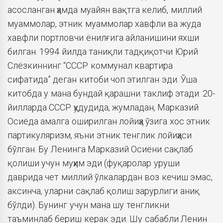
асосланган ҳамда муайян вақтга келиб, миллий
муаммолар, этник муаммолар хавфли ва жуда
хавфли портловчи ёнилғига айланишини яхши
билган. 1994 йилда таниқли тадқиқотчи Юрий
Слёзкиннинг “СССР коммунал квартира
сифатида” деган китоби чоп этилган эди. Ўша
китобда у мана бундай қарашни таклиф этади: 20-
йилларда СССР ҳудудида, жумладан, Марказий
Осиёда амалга оширилган лойиҳа ўзига хос этник
партикуляризм, яъни этник тенглик лойиҳаси
бўлган. Бу Ленинга Марказий Оcиёни сақлаб
қолиши учун муҳим эди (фуқаролар уруши
даврида чет миллий ўлкалардан воз кечиш эмас,
аксинча, уларни сақлаб қолиш зарурлиги аниқ
бўлди). Бунинг учун мана шу тенгликни
таъминлаб бериш керак эди. Шу сабабли Ленин