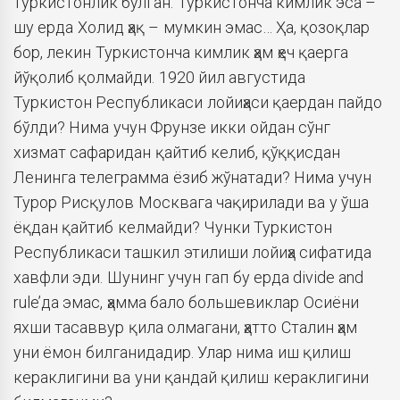
туркистонлик бўлган. Туркистонча кимлик эса –
шу ерда Холид ҳақ – мумкин эмас… Ҳа, қозоқлар
бор, лекин Туркистонча кимлик ҳам ҳеч қаерга
йўқолиб қолмайди. 1920 йил августида
Туркистон Республикаси лойиҳаси қаердан пайдо
бўлди? Нима учун Фрунзе икки ойдан сўнг
хизмат сафаридан қайтиб келиб, қўққисдан
Ленинга телеграмма ёзиб жўнатади? Нима учун
Турор Рисқулов Москвага чақирилади ва у ўша
ёқдан қайтиб келмайди? Чунки Туркистон
Республикаси ташкил этилиши лойиҳа сифатида
хавфли эди. Шунинг учун гап бу ерда divide and
rule’да эмас, ҳамма бало большевиклар Осиёни
яхши тасаввур қила олмагани, ҳатто Сталин ҳам
уни ёмон билганидадир. Улар нима иш қилиш
кераклигини ва уни қандай қилиш кераклигини