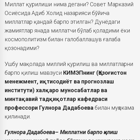
Миллат қурилиши нима дегани? Совет Марказий
Осиёсида Адиб Холид назарияси бўйича
миллатлар қандай барпо этилган? Дунёдаги
жамиятлар янада миллатчи бўлаб қоладими ёки
космополитизм билан галобаллашув ғалаба
қозонадими?
Ушбу мақолада миллий қурилиш ва миллатларни
барпо қилиш мавзуси
КИМЭПнинг (Қозоғистон
менежмент, иқтисодиёт ва прогнозлаш
институти) халқаро муносабатлар ва
минтақавий тадқиқотлар кафедраси
профессори Гулнора Дадабоева
билан муҳокама
қилинади.
Гулнора Дадабоева
– Миллатни барпо қилиш