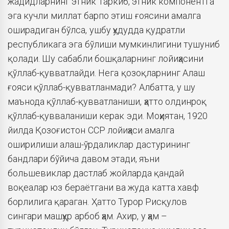
жадидларнинг этник таркиб, этник компонентга
эга кучли миллат барпо этиш ғоясини амалга
оширадиган бўлса, ушбу ҳудудда қудратли
республикага эга бўлиши мумкинлигини тушуниб
қолади. Шу сабабли бошқаларнинг лойиҳасини
қўллаб-қувватлайди. Нега қозоқларнинг Алаш
ғояси қўллаб-қувватланмади? Албатта, у шу
маънода қўллаб-қувватланиши, ҳатто олдинроқ
қўллаб-қувваланиши керак эди. Моҳиятан, 1920
йилда Қозоғистон ССР лойиҳаси амалга
оширилиши алаш-ўрдаликлар дастурининг
бандлари бўйича давом этади, яъни
большевиклар дастлаб жойларда қандай
воқеалар юз бераётгани ва жуда катта хавф
борлилига қараган. Ҳатто Турор Рисқулов
сингари машҳур арбоб ҳам. Ахир, у ҳам –