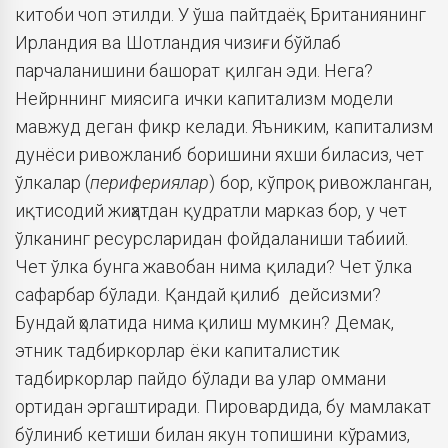
китоби чоп этилди. У ўша пайтдаёқ Британиянинг
Ирландия ва Шотландия чизиғи бўйлаб
парчаланишини башорат қилган эди. Нега?
Нейрннинг миясига ички капитализм модели
мавжуд деган фикр келади. Яъниким, капитализм
дунёси ривожланиб боришини яхши биласиз, чет
ўлкалар (
перифериялар
) бор, кўпроқ ривожланган,
иқтисодий жиҳатдан қудратли марказ бор, у чет
ўлканинг ресурсларидан фойдаланиши табиий.
Чет ўлка бунга жавобан нима қилади? Чет ўлка
сафарбар бўлади. Қандай қилиб дейсизми?
Бундай ҳолатида нима қилиш мумкин? Демак,
этник тадбиркорлар ёки капиталистик
тадбиркорлар пайдо бўлади ва улар оммани
ортидан эргаштиради. Пировардида, бу мамлакат
бўлиниб кетиши билан якун топишини кўрамиз,