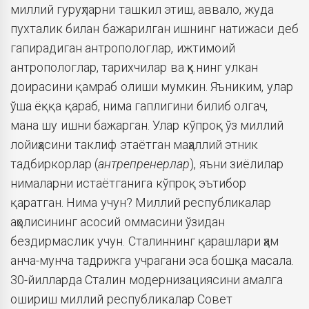
миллий гуруҳларни ташкил этиш, аввало, жуда
пухталик билан бажарилган ишнинг натижаси деб
гапирадиган антропологлар, ижтимоий
антропологлар, тарихчилар ва ҳк.нинг улкан
доирасини қамраб олиши мумкин. Яъниким, улар
ўша ёққа қараб, нима гаплигини билиб олгач,
мана шу ишни бажарган. Улар кўпроқ ўз миллий
лойиҳасини таклиф этаётган маҳаллий этник
тадбиркорлар (
антрепренерлар
), яъни зиёлилар
нималарни истаётганига кўпроқ эътибор
қаратган. Нима учун? Миллий республикалар
аҳолисининг асосий оммасини ўзидан
бездирмаслик учун. Сталиннинг қарашлари ҳам
анча-мунча тадрижга учрагани эса бошқа масала.
30-йилларда Сталин модернизациясини амалга
ошириш миллий республикалар Совет