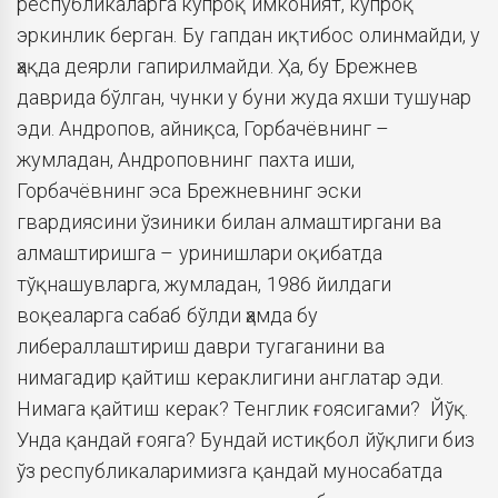
республикаларга кўпроқ имконият, кўпроқ
эркинлик берган. Бу гапдан иқтибос олинмайди, у
ҳақда деярли гапирилмайди. Ҳа, бу Брежнев
даврида бўлган, чунки у буни жуда яхши тушунар
эди. Андропов, айниқса, Горбачёвнинг –
жумладан, Андроповнинг пахта иши,
Горбачёвнинг эса Брежневнинг эски
гвардиясини ўзиники билан алмаштиргани ва
алмаштиришга – уринишлари оқибатда
тўқнашувларга, жумладан, 1986 йилдаги
воқеаларга сабаб бўлди ҳамда бу
либераллаштириш даври тугаганини ва
нимагадир қайтиш кераклигини англатар эди.
Нимага қайтиш керак? Тенглик ғоясигами? Йўқ.
Унда қандай ғояга? Бундай истиқбол йўқлиги биз
ўз республикаларимизга қандай муносабатда