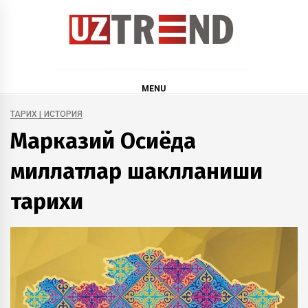
Skip
to
content
uztrend
Узбекистан: инфографика и мультимедиа
MENU
ТАРИХ | ИСТОРИЯ
Марказий Осиёда
миллатлар шаклланиши
тарихи