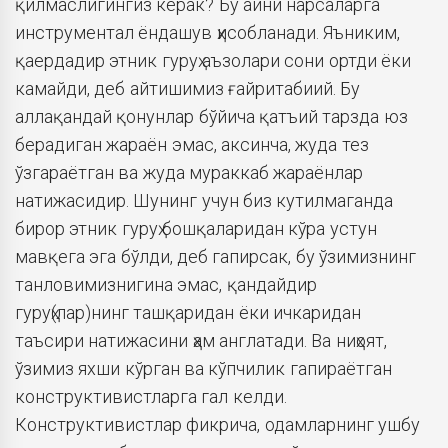
қилмаслигингиз керак? Бу айни нарсаларга
инструментал ёндашув ҳисобланади. Яъниким,
қаердадир этник гуруҳ аъзолари сони ортди ёки
камайди, деб айтишимиз ғайритабиий. Бу
аллақандай қонунлар бўйича қатъий тарзда юз
берадиган жараён эмас, аксинча, жуда тез
ўзгараётган ва жуда мураккаб жараёнлар
натижасидир. Шунинг учун биз кутилмаганда
бирор этник гуруҳ бошқаларидан кўра устун
мавқега эга бўлди, деб гапирсак, бу ўзимизнинг
танловимизнигина эмас, қандайдир
гуруҳ(лар)нинг ташқаридан ёки ичкаридан
таъсири натижасини ҳам англатади. Ва ниҳоят,
ўзимиз яхши кўрган ва кўпчилик гапираётган
конструктивистларга гал келди.
Конструктивистлар фикрича, одамларнинг ушбу