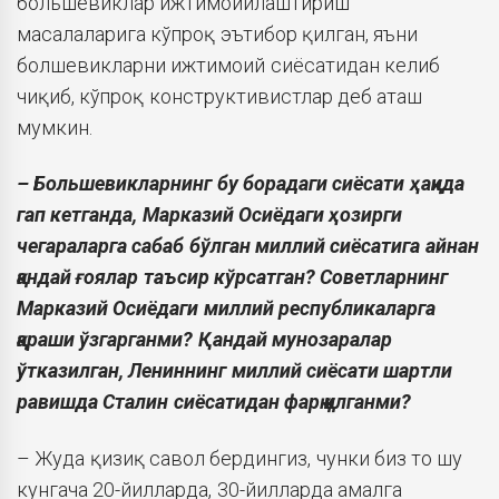
большевиклар ижтимоийлаштириш
масалаларига кўпроқ эътибор қилган, яъни
болшевикларни ижтимоий сиёсатидан келиб
чиқиб, кўпроқ конструктивистлар деб аташ
мумкин.
– Большевикларнинг бу борадаги сиёсати ҳақида
гап кетганда, Марказий Осиёдаги ҳозирги
чегараларга сабаб бўлган миллий сиёсатига айнан
қандай ғоялар таъсир кўрсатган? Советларнинг
Марказий Осиёдаги миллий республикаларга
қараши ўзгарганми? Қандай мунозаралар
ўтказилган, Лениннинг миллий сиёсати шартли
равишда Сталин сиёсатидан фарқ қилганми?
– Жуда қизиқ савол бердингиз, чунки биз то шу
кунгача 20-йилларда, 30-йилларда амалга