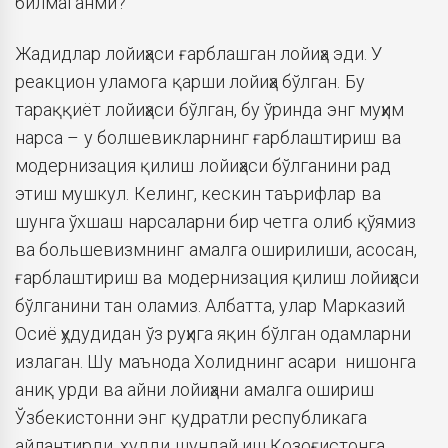
билмаганми?
Жадидлар лойиҳаси ғарблашган лойиҳа эди. У
реакцион уламога қарши лойиҳа бўлган. Бу
тараққиёт лойиҳаси бўлган, бу ўринда энг муҳим
нарса – у болшевикларнинг ғарблаштириш ва
модернизация қилиш лойиҳаси бўлганини рад
этиш мушкул. Келинг, кескин таърифлар ва
шунга ўхшаш нарсаларни бир четга олиб қўямиз
ва большевизмнинг амалга оширилиши, асосан,
ғарблаштириш ва модернизация қилиш лойиҳаси
бўлганини тан оламиз. Албатта, улар Марказий
Осиё ҳудудидан ўз руҳига яқин бўлган одамларни
излаган. Шу маънода Холиднинг асари нишонга
аниқ урди ва айни лойиҳани амалга ошириш
Ўзбекистонни энг қудратли республикага
айлантирди, худди шундай иш Қозоғистонга