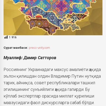
1 916
Сурат манбаси:
press-unity.com
Муаллиф: Дамир Сатторов
Россиянинг Украинадаги махсус амалиёти ҳақида
эълон қилишдан олдин Владимир Путин нутқида
тарих, айниқса, совет республикалари ташкил
этилишининг сунъийлиги ҳақида гапирди. Бу
кўплаб экспертлар орасида миллат қурилиши
мавзусидаги фаол дискурсларга сабаб бўлди.