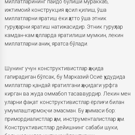
миллатларининг пайдо бўлиши мураккаб,
ижтимоий конструкция ҳосил қилиш, ўша
миллатларни яратиш ёки ҳатто ўша этник
гуруҳларни яратиш натижасидир. Этник гуруҳлар
камдан-кам ҳолларда яратилиши мумкин, лекин
миллатларни аниқ яратса бўлади.
Шунинг учун конструктивистлар ҳақида
гапирадиган бўлсак, бу Марказий Осиё ҳудудида
миллатлар қандай яратилгани ҳақидаги урфга
кирган ва жуда оммабоп тасаввурдир. Лекин мен
уларни фақат конструктивистлар ёрлиғи билан
умумлаштирмоқчи эмасман. Бу ҳаммаси бор:
примордиалистлар ҳам, инструменталистлар ҳам.
Конструктивистлар дейишнинг сабаби шуки,