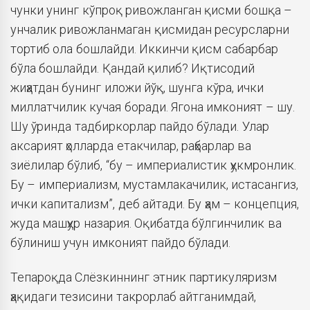
чунки унинг кўпроқ ривожланган қисми бошқа –
унчалик ривожланмаган қисмидан ресурсларни
тортиб ола бошлайди. Иккинчи қисм сабарбар
бўла бошлайди. Қандай қилиб? Иқтисодий
жиҳатдан бунинг иложи йўқ, шунга кўра, ички
миллатчилик кучая боради. Ягона имконият – шу.
Шу ўринда тадбиркорлар пайдо бўлади. Улар
аксарият ҳолларда етакчилар, раҳбарлар ва
зиёлилар бўлиб, “бу – империалистик ҳукмронлик.
Бу – империализм, мустамлакачилик, истасангиз,
ички капитализм”, деб айтади. Бу ҳам – концепция,
жуда машҳур назария. Оқибатда бўлгинчилик ва
бўлиниш учун имконият пайдо бўлади.
Тепароқда Слёзкиннинг этник партикуляризм
ҳақидаги тезисини такрорлаб айтганимдай,