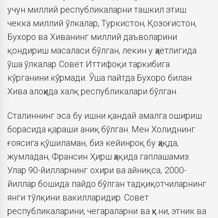
учун миллий республикаларни ташкил этиш
чекка миллий ўлкалар, Туркистон, Қозоғистон,
Бухоро ва Хиванинг миллий даъволарини
қондириш масаласи бўлган, лекин у ҳаётлигида
ўша ўлкалар Совет Иттифоқи таркибига
кўрганини кўрмади. Ўша пайтда Бухоро билан
Хива алоҳида халқ республикалари бўлган.
Сталиннинг эса бу ишни қандай амалга ошириш
борасида қараши аниқ бўлган. Мен Холиднинг
ғоясига қўшиламан, биз кейинроқ бу ҳақда,
жумладан, Франсин Ҳирш ҳақида гаплашамиз.
Улар 90-йилларнинг охири ва айниқса, 2000-
йиллар бошида пайдо бўлган тадқиқотчиларнинг
янги тўлқини вакилларидир. Совет
республикаларини, чегараларни ва ҳк.ни, этник ва