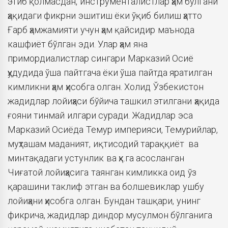
этиб қолмасдан, инструменталистлар ҳам бўлгани
ҳақидаги фикрни эшитиш ёки ўқиб билиш ҳатто
Ғарб ҳамжамияти учун ҳам қайсидир маънода
кашфиёт бўлган эди. Улар ҳам яна
примордиалистлар сингари Марказий Осиё
ҳудудида ўша пайтгача ёки ўша пайтда яратилган
кимликни ҳам ҳисобга олган. Холид Ўзбекистон
жадидлар лойиҳаси бўйича ташкил этилгани ҳақида
ғояни тинмай илгари суради. Жадидлар эса
Марказий Осиёда Темур империяси, Темурийлар,
муҳташам маданият, иқтисодий тараққиёт ва
минтақадаги устунлик ва ҳк.га асосланган
Чиғатой лойиҳасига таянган кимликка оид ўз
қарашини таклиф этган ва болшевиклар ушбу
лойиҳани ҳисобга олган. Бундан ташқари, унинг
фикрича, жадидлар диндор мусулмон бўлганига