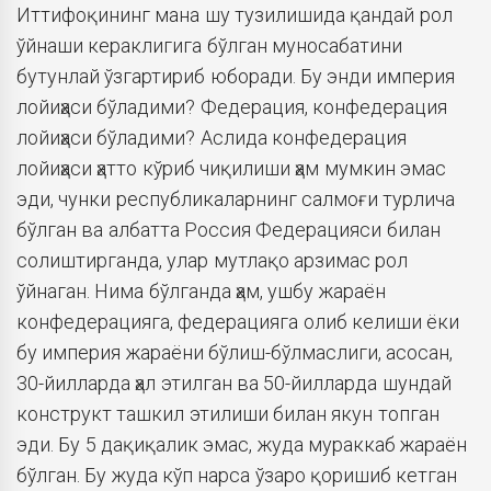
Иттифоқининг мана шу тузилишида қандай рол
ўйнаши кераклигига бўлган муносабатини
бутунлай ўзгартириб юборади. Бу энди империя
лойиҳаси бўладими? Федерация, конфедерация
лойиҳаси бўладими? Аслида конфедерация
лойиҳаси ҳатто кўриб чиқилиши ҳам мумкин эмас
эди, чунки республикаларнинг салмоғи турлича
бўлган ва албатта Россия Федерацияси билан
солиштирганда, улар мутлақо арзимас рол
ўйнаган. Нима бўлганда ҳам, ушбу жараён
конфедерацияга, федерацияга олиб келиши ёки
бу империя жараёни бўлиш-бўлмаслиги, асосан,
30-йилларда ҳал этилган ва 50-йилларда шундай
конструкт ташкил этилиши билан якун топган
эди. Бу 5 дақиқалик эмас, жуда мураккаб жараён
бўлган. Бу жуда кўп нарса ўзаро қоришиб кетган