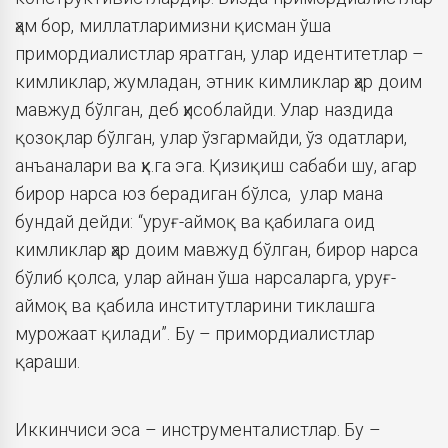
ҳам бор, миллатларимизни қисман ўша
примордиалистлар яратган, улар идентитетлар –
кимликлар, жумладан, этник кимликлар ҳар доим
мавжуд бўлган, деб ҳисоблайди. Улар наздида
қозоқлар бўлган, улар ўзгармайди, ўз одатлари,
анъаналари ва ҳк.га эга. Қизиқиш сабаби шу, агар
бирор нарса юз берадиган бўлса, улар мана
бундай дейди: “уруғ-аймоқ ва қабилага оид
кимликлар ҳар доим мавжуд бўлган, бирор нарса
бўлиб қолса, улар айнан ўша нарсаларга, уруғ-
аймоқ ва қабила институтларини тиклашга
мурожаат қилади”. Бу – примордиалистлар
қараши.
Иккинчиси эса – инструменталистлар. Бу –