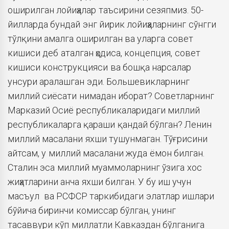
оширилган лойиҳалар таъсирини сезяпмиз. 50-
йилларда бундай энг йирик лойиҳаларнинг сўнгги
тўлқини амалга оширилган ва уларга совет
кишиси деб аталган ҳодиса, концепция, совет
кишиси конструкцияси ва бошқа нарсалар
унсури аралашган эди. Большевикларнинг
миллий сиёсати нимадан иборат? Советларнинг
Марказий Осиё республикаларидаги миллий
республикаларга қараши қандай бўлган? Ленин
миллий масалани яхши тушунмаган. Тўғрисини
айтсам, у миллий масалани жуда ёмон билган.
Сталин эса миллий муаммоларнинг ўзига хос
жиҳатларини анча яхши билган. У бу иш учун
масъул ва РСФСР таркибидаги элатлар ишлари
бўйича биринчи комиссар бўлган, унинг
тасаввури кўп миллатли Кавказдан бўлганига