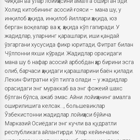
чиққан ва улар лойиҳасини амалга оширган эди.
Холид китобининг асосий ғояси – мана шу, у
инқилоб ҳақида, инқилоб йиллари ҳақида, юз
берган воқеалар ва ҳк. ҳақида кўп гапиради. У
жадидлар, уларнинг қарашлари, иши қандай
ўзгаргани хусусида фикр юритади, Фитрат билан
Чўлпонни яхши кўради. Жадидлар орасидаги
мана шу 6 нафар асосий арбобдан ҳар бирини эсга
олиб, барчаси ҳақидаги қарашларини баён қилади.
Лекин Фитратни кўп тилга олади – у жадидлар
орасидаги энг мураккаб ва энг фожеий шахс
бўлган бўлса, ажаб эмас. Айни лойиҳанинг амалга
оширилишига келсак…, большевиклар
Ўзбекистонни жадидлар лойиҳаси бўйича
Марказий Осиёдаги энг кучли ва қудратли
республикага айлантирди. Улар кейинчалик