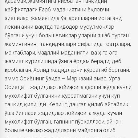
қарамай, жамиятига нисбатан танқидий
кайфиятдаги Ғарб маданиятини ёқловчи
зиёлилар, жамиятида ўзгаришларни истагани,
лекин айни вақтда тақводор мусулмонлар
бўлгани учун большевиклар уларни яшаб турган
жамиятининг танқидчилари сифатида театрлари,
мактаблари, маҳаллий маданияти ва ҳк.га эга
жамият қурилишида ўзига ёрдам беради, деб
ҳисоблаган. Холид жадидларни кўрсатиб бергани,
аммо Осиёнинг ўзида – Марказий эмас, Ўрта
Осиёда – жадидлар лойиҳасига қарши жуда кучли
мухолифат бўлганини кўрсатмагани учун кўп
танқид қилинди. Келинг, дангал қилиб айтайлик:
ўша йиллари жадидлар лойиҳасига жуда кучли
мухолифат бўлган, гапнинг пўскалласи, айнан
большевиклар жадидларни майдонга олиб