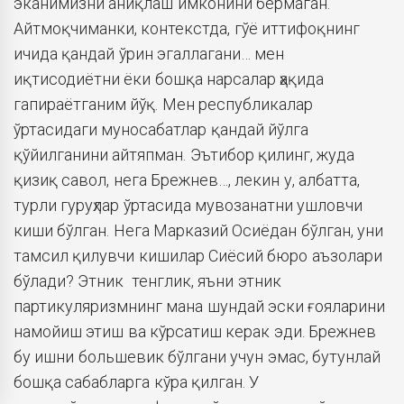
эканимизни аниқлаш имконини бермаган.
Айтмоқчиманки, контекстда, гўё иттифоқнинг
ичида қандай ўрин эгаллагани… мен
иқтисодиётни ёки бошқа нарсалар ҳақида
гапираётганим йўқ. Мен республикалар
ўртасидаги муносабатлар қандай йўлга
қўйилганини айтяпман. Эътибор қилинг, жуда
қизиқ савол, нега Брежнев…, лекин у, албатта,
турли гуруҳлар ўртасида мувозанатни ушловчи
киши бўлган. Нега Марказий Осиёдан бўлган, уни
тамсил қилувчи кишилар Сиёсий бюро аъзолари
бўлади? Этник тенглик, яъни этник
партикуляризмнинг мана шундай эски ғояларини
намойиш этиш ва кўрсатиш керак эди. Брежнев
бу ишни большевик бўлгани учун эмас, бутунлай
бошқа сабабларга кўра қилган. У