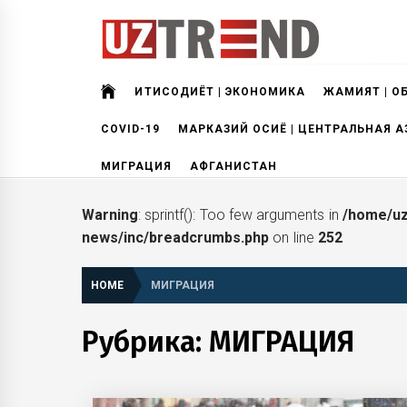
Skip
to
content
uztrend
Узбекистан: инфографика и мультимедиа
ИҚТИСОДИЁТ | ЭКОНОМИКА
ЖАМИЯТ | О
COVID-19
МАРКАЗИЙ ОСИЁ | ЦЕНТРАЛЬНАЯ А
МИГРАЦИЯ
АФГАНИСТАН
Warning
: sprintf(): Too few arguments in
/home/uz
news/inc/breadcrumbs.php
on line
252
HOME
МИГРАЦИЯ
Рубрика:
МИГРАЦИЯ