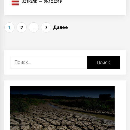
UZTREND
06.12.2019
Навигация
Далее
1
2
…
7
по
записям
Найти: