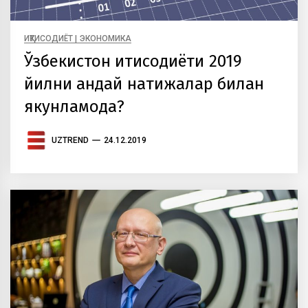
ИҚТИСОДИЁТ | ЭКОНОМИКА
Ўзбекистон иқтисодиёти 2019
йилни қандай натижалар билан
якунламоқда?
UZTREND
24.12.2019