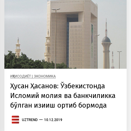
ИҚТИСОДИЁТ | ЭКОНОМИКА
Ҳусан Ҳасанов: Ўзбекистонда
Исломий молия ва банкчиликка
бўлган қизиқиш ортиб бормоқда
UZTREND
10.12.2019