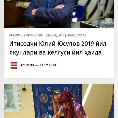
ЖАМИЯТ | ОБЩЕСТВО
ИҚТИСОДИЁТ | ЭКОНОМИКА
Иқтисодчи Юлий Юсупов 2019 йил
якунлари ва келгуси йил ҳақида
UZTREND
24.12.2019