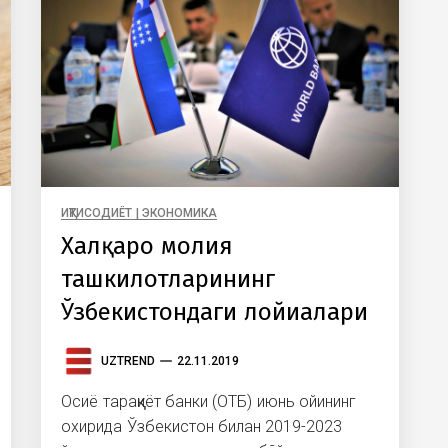
ИҚТИСОДИЁТ | ЭКОНОМИКА
Халқаро молия
ташкилотларининг
Ўзбекистондаги лойиҳалари
UZTREND
22.11.2019
Осиё тараққиёт банки (ОТБ) июнь ойининг
охирида Ўзбекистон билан 2019-2023