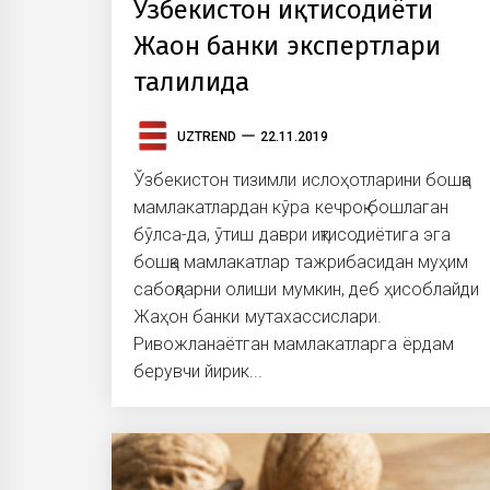
Ўзбекистон иқтисодиёти
Жаҳон банки экспертлари
таҳлилида
UZTREND
22.11.2019
Ўзбекистон тизимли ислоҳотларини бошқа
мамлакатлардан кўра кечроқ бошлаган
бўлса-да, ўтиш даври иқтисодиётига эга
бошқа мамлакатлар тажрибасидан муҳим
сабоқларни олиши мумкин, деб ҳисоблайди
Жаҳон банки мутахассислари.
Ривожланаётган мамлакатларга ёрдам
берувчи йирик...