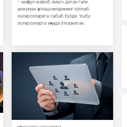
– мақбул жавоб эмас» деган гапи
анжуман қатнашчиларининг кўплаб
эътирозларига сабаб бўлди. Ушбу
эътирозларга яқинда ўтказилган...