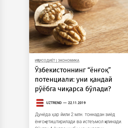
ИҚТИСОДИЁТ | ЭКОНОМИКА
Ўзбекистоннинг “ёнғоқ”
потенциали: уни қандай
рўёбга чиқарса бўлади?
UZTREND
22.11.2019
Дунёда ҳар йили 2 млн. тоннадан зиёд
ёнғоқ етиштирилади ва истеъмол қилинади.