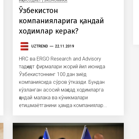
ИҚТИСОДИЁТ | ЭКОНОМИКА
Ўзбекистон
компанияларига қандай
ходимлар керак?
UZTREND
22.11.2019
HRC ва ERGO Research and Advisory
тадқиқот фирмалари жорий йил июнида
Ўзбекистоннинг 100 дан зиёд
компанияcида сўров ўтказди. Бундан
кўзланган асосий мақсад ходимларга
қандай малака ва кўникмалари
етишмаётганини ҳамда компаниялар...