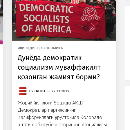
ИҚТИСОДИЁТ | ЭКОНОМИКА
Дунёда демократик
социализм муваффақият
қозонган жамият борми?
UZTREND
22.11.2019
Жорий йил июни бошида АҚШ
Демократлар партиясининг
Калифорниядаги қурултойида Колорадо
штати собиқ губернаторининг «Социализм