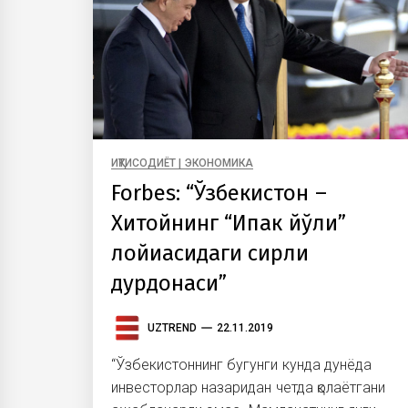
ИҚТИСОДИЁТ | ЭКОНОМИКА
Forbes: “Ўзбекистон –
Хитойнинг “Ипак йўли”
лойиҳасидаги сирли
дурдонаси”
UZTREND
22.11.2019
“Ўзбекистоннинг бугунги кунда дунёда
инвесторлар назаридан четда қолаётгани