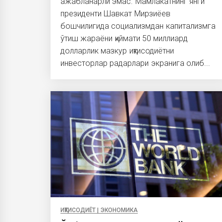
ажабланарли эмас. Мамлакатнинг янги
президенти Шавкат Мирзиёев
бошчилигида социализмдан капитализмга
ўтиш жараёни қиймати 50 миллиард
долларлик мазкур иқтисодиётни
инвесторлар радарлари экранига олиб...
ИҚТИСОДИЁТ | ЭКОНОМИКА