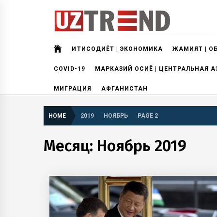
Skip
to
content
uztrend
Узбекистан: инфографика и мультимедиа
ИҚТИСОДИЁТ | ЭКОНОМИКА
ЖАМИЯТ | О
COVID-19
МАРКАЗИЙ ОСИЁ | ЦЕНТРАЛЬНАЯ А
МИГРАЦИЯ
АФГАНИСТАН
HOME
2019
НОЯБРЬ
PAGE 2
Месяц:
Ноябрь 2019