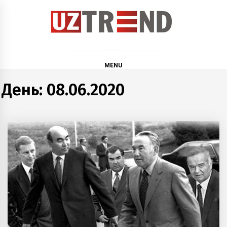
Skip
to
content
uztrend
Узбекистан: инфографика и мультимедиа
MENU
День:
08.06.2020