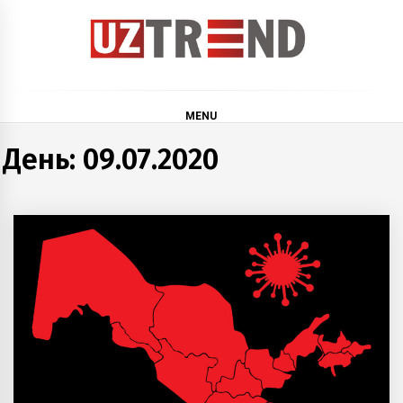
Skip
to
content
uztrend
Узбекистан: инфографика и мультимедиа
MENU
День:
09.07.2020