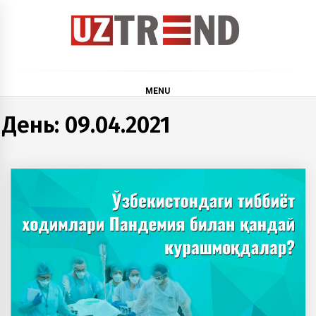
Skip
to
content
uztrend
Узбекистан: инфографика и мультимедиа
MENU
День:
09.04.2021