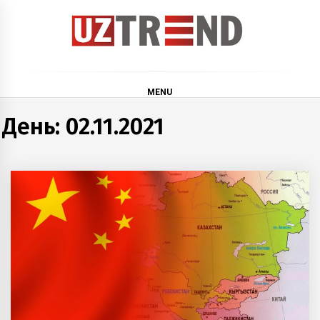
Skip
to
content
uztrend
Узбекистан: инфографика и мультимедиа
MENU
День:
02.11.2021