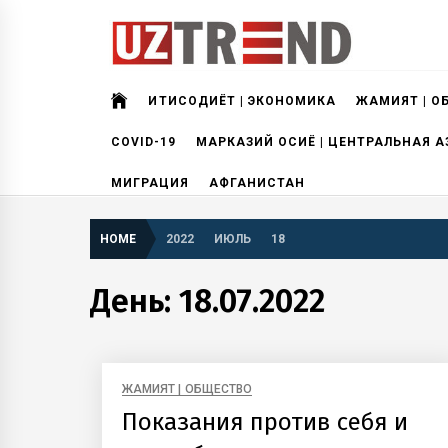
Skip
to
content
uztrend
Узбекистан: инфографика и мультимедиа
ИҚТИСОДИЁТ | ЭКОНОМИКА
ЖАМИЯТ | О
COVID-19
МАРКАЗИЙ ОСИЁ | ЦЕНТРАЛЬНАЯ А
МИГРАЦИЯ
АФГАНИСТАН
HOME
2022
ИЮЛЬ
18
День:
18.07.2022
ЖАМИЯТ | ОБЩЕСТВО
Показания против себя и