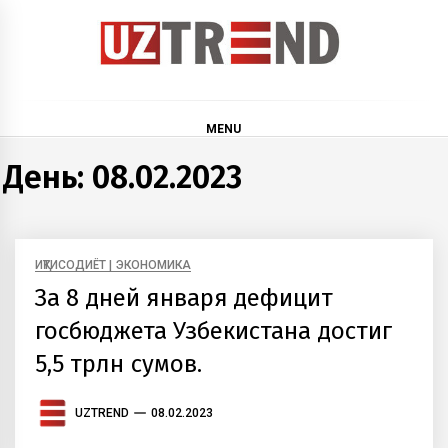
Skip
to
content
uztrend
Узбекистан: инфографика и мультимедиа
MENU
День:
08.02.2023
ИҚТИСОДИЁТ | ЭКОНОМИКА
За 8 дней января дефицит
госбюджета Узбекистана достиг
5,5 трлн сумов.
UZTREND
08.02.2023