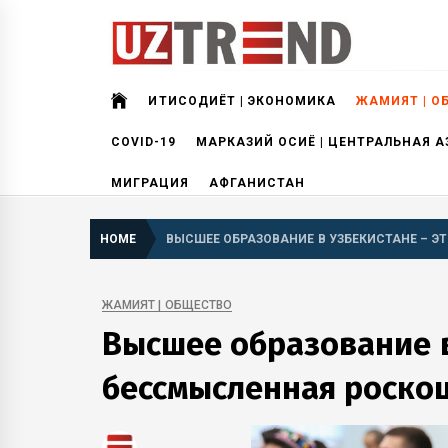
Skip
to
content
uztrend
Узбекистан: инфографика и мультимедиа
ИҚТИСОДИЁТ | ЭКОНОМИКА
ЖАМИЯТ | О
COVID-19
МАРКАЗИЙ ОСИЁ | ЦЕНТРАЛЬНАЯ А
МИГРАЦИЯ
АФГАНИСТАН
HOME
ВЫСШЕЕ ОБРАЗОВАНИЕ В УЗБЕКИСТАНЕ – 
ЖАМИЯТ | ОБЩЕСТВО
Высшее образование в
бессмысленная роско