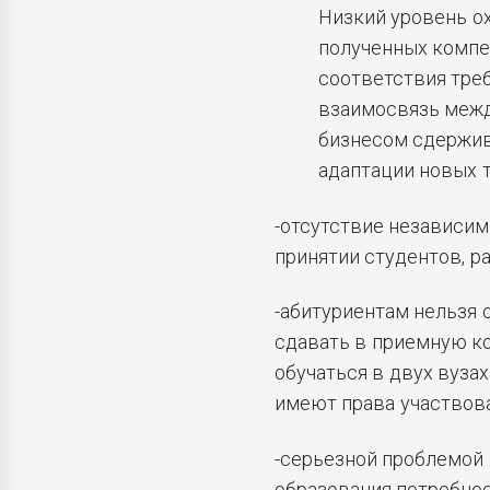
Низкий уровень о
полученных компе
соответствия тре
взаимосвязь межд
бизнесом сдержив
адаптации новых т
-отсутствие независим
принятии студентов, р
-абитуриентам нельзя 
сдавать в приемную к
обучаться в двух вуза
имеют права участвова
-серьезной проблемой
образования потребно