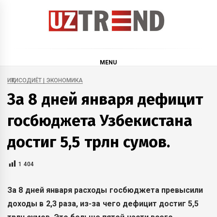
Skip
to
content
uztrend
Узбекистан: инфографика и мультимедиа
MENU
ИҚТИСОДИЁТ | ЭКОНОМИКА
За 8 дней января дефицит
госбюджета Узбекистана
достиг 5,5 трлн сумов.
1 404
За 8 дней января расходы госбюджета превысили
доходы в 2,3 раза, из-за чего дефицит достиг 5,5