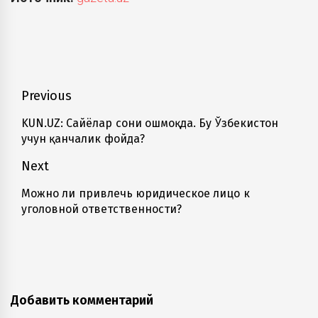
Навигация
Previous
по
KUN.UZ: Сайёҳлар сони ошмоқда. Бу Ўзбекистон
Previous
учун қанчалик фойда?
записям
post:
Next
Можно ли привлечь юридическое лицо к
Next
уголовной ответственности?
post:
Добавить комментарий