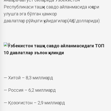
Республикаси ташқи савдо айланмасида юқори
улушга эга бўлган ҳамкор
давлатлар
рўйҳати
қуйидагилар(
АҚШ долларида
):
— Хитой – 8,3 миллиард
— Россия – 6,2 миллиард
— Қозоғистон – 2,9 миллиард