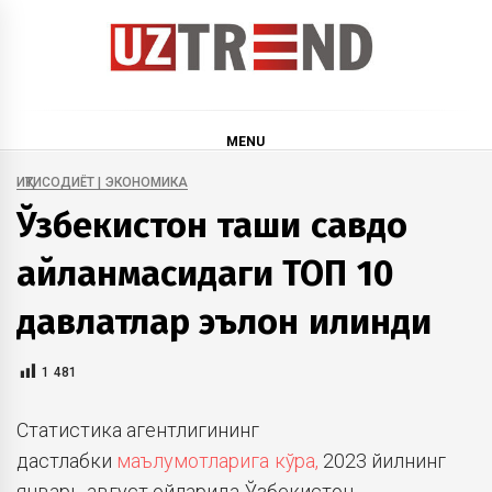
Skip
to
content
uztrend
Узбекистан: инфографика и мультимедиа
MENU
ИҚТИСОДИЁТ | ЭКОНОМИКА
Ўзбекистон ташқи савдо
айланмасидаги ТОП 10
давлатлар эълон қилинди
1 481
Статистика агентлигининг
дастлабки
маълумотларига кўра,
2023 йилнинг
январь-август ойларида Ўзбекистон