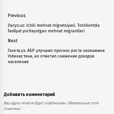
Навигация
Previous
по
Daryo.uz: Ichki mehnat migratsiyasi. Toshkentda
Previous
faoliyat yuritayotgan mehnat migrantlari
записям
post:
Next
Газета.уз: АБР улучшил прогноз роста экономики
Next
Узбекистана, но отметил снижение доходов
post:
населения
Добавить комментарий
Ваш адрес email не будет опубликован.
Обязательные поля
помечены
*