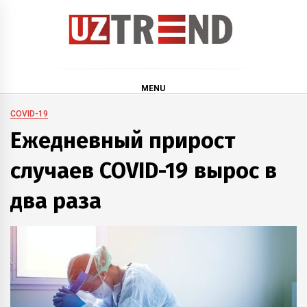
Skip
to
content
uztrend
Узбекистан: инфографика и мультимедиа
MENU
COVID-19
Ежедневный прирост
случаев COVID-19 вырос в
два раза