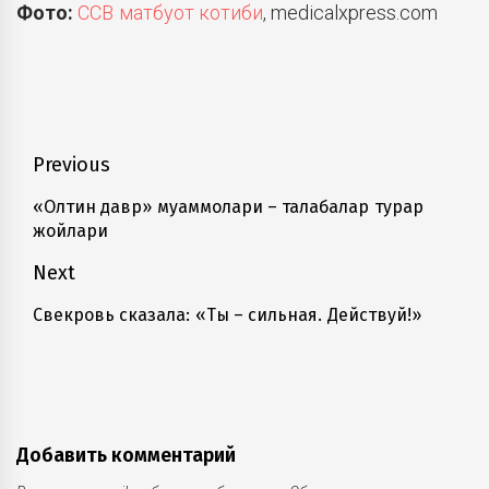
Фото:
ССВ матбуот котиби
, medicalxpress.com
Навигация
Previous
по
«Олтин давр» муаммолари – талабалар турар
Previous
жойлари
записям
post:
Next
Свекровь сказала: «Ты – сильная. Действуй!»
Next
post:
Добавить комментарий