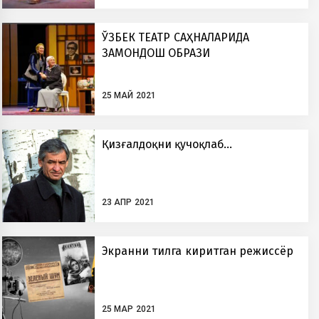
ЎЗБЕК ТЕАТР САҲНАЛАРИДА
ЗАМОНДОШ ОБРАЗИ
25 МАЙ 2021
Қизғалдоқни қучоқлаб…
23 АПР 2021
Экранни тилга киритган режиссёр
25 МАР 2021