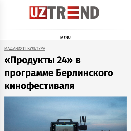
Skip
to
content
uztrend
Узбекистан: инфографика и мультимедиа
MENU
МАДАНИЯТ | КУЛЬТУРА
«Продукты 24» в
программе Берлинского
кинофестиваля