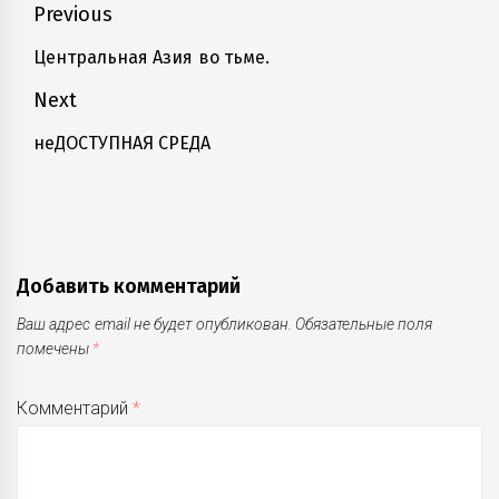
Навигация
Previous
по
Центральная Азия во тьме.
Previous
записям
post:
Next
неДОСТУПНАЯ СРЕДА
Next
post:
Добавить комментарий
Ваш адрес email не будет опубликован.
Обязательные поля
помечены
*
Комментарий
*