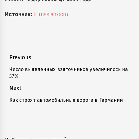
Источник:
trtrussian.com
Навигация
Previous
по
Число выявленных взяточников увеличилось на
Previous
57%
записям
post:
Next
Как строят автомобильные дороги в Германии
Next
post: