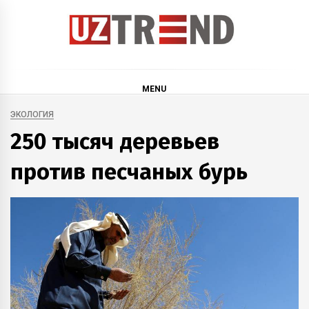
Skip
to
content
uztrend
Узбекистан: инфографика и мультимедиа
MENU
ЭКОЛОГИЯ
250 тысяч деревьев
против песчаных бурь