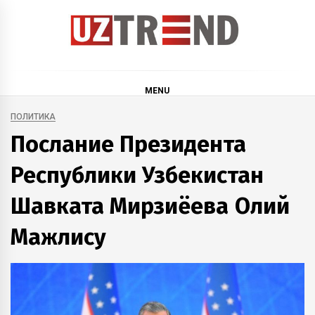
Skip
to
content
uztrend
Узбекистан: инфографика и мультимедиа
MENU
ПОЛИТИКА
Послание Президента
Республики Узбекистан
Шавката Мирзиёева Олий
Мажлису