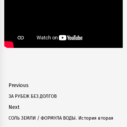
Навигация
Previous
по
ЗА РУБЕЖ БЕЗ ДОЛГОВ
Previous
записям
post:
Next
CОЛЬ ЗЕМЛИ / ФОРМУЛА ВОДЫ. История вторая
Next
post: