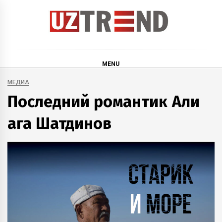
Skip
to
content
uztrend
Узбекистан: инфографика и мультимедиа
MENU
МЕДИА
Последний романтик Али
ага Шатдинов