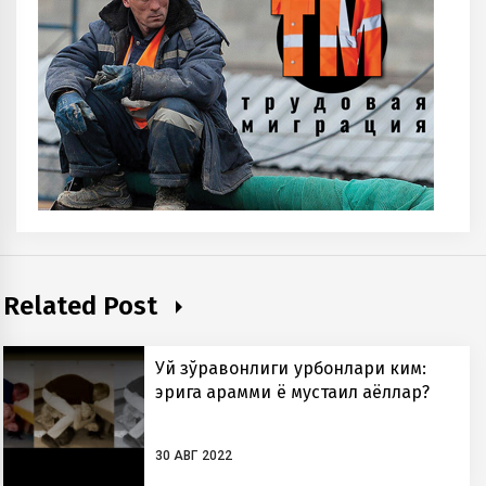
Related Post
Уй зўравонлиги қурбонлари ким:
эрига қарамми ё мустақил аёллар?
30 АВГ 2022