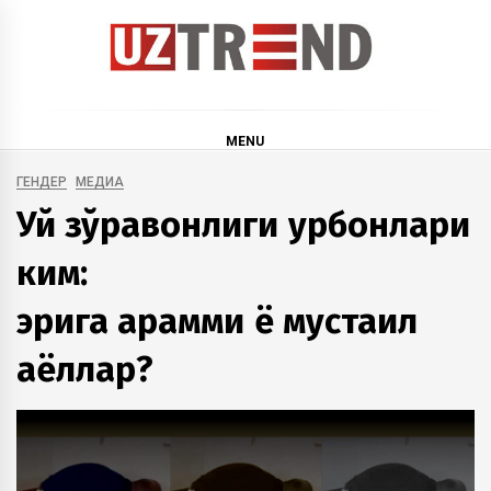
Skip
to
content
uztrend
Узбекистан: инфографика и мультимедиа
MENU
ГЕНДЕР
МЕДИА
Уй зўравонлиги қурбонлари
ким:
эрига қарамми ё мустақил
аёллар?