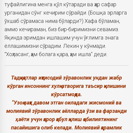
туфайлигина менга қўл кўтаради ва ҳар сафар
урганидан сўнг кечирим сўрайди. (Бошқа эрларга
ўхшаб сўрамаса нима бўларди?) Хафа бўламан,
аммо кечираман, биз бир-биримизни севамиз.
Яқинда эримдан ишлашим учун ўғлимга энага
ёллашимизни сўрадим. Лекин у кўнмади.
“Хоҳласанг, ҳам болага қара, ҳам ишла” деди.
Тадқиқотлар иқтисодий зўравонлик ундан жабр
кўрган инсоннинг хулқ-атворига таъсир қилишини
кўрсатмоқда.
“Узоқ вақт давом этган оиладаги жисмоний ва
молиявий зўравонлик аёлларда ўзи ва фарзанди
ҳаёти учун қарор қабул қилиш қобилиятининг
пасайишига олиб келади. Молиявий қарамлик