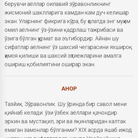
берувчи аёллар оилавий зўравонликнинг
жисмоний шаклларига камдан-кам дуч келишар
экан. Уларнинг фикрига кўра, бу ҳолатда энг муҳим
омил аёлнинг ўз-ўзини қадрлаш тажрибаси ва
ўзига бўлган ҳурмат ва эътибордир. Айнан шу
сифатлар аёлнинг ўз шахсий чегарасини яхшироқ
ҳимоя қилиши ва шахсий эҳтиёжларини амалга
ошириш қобилиятини оширар экан.
АНОР
Тазйиқ. Зўравонлик. Шу ўринда бир савол мени
қийнаб келади: ўзи ўзбек аёллари қачондир
эркин ва мустақил, эри ва яқинларидан калтак
емаган замонлар бўлганми? ХIХ асрда яшаб ижод