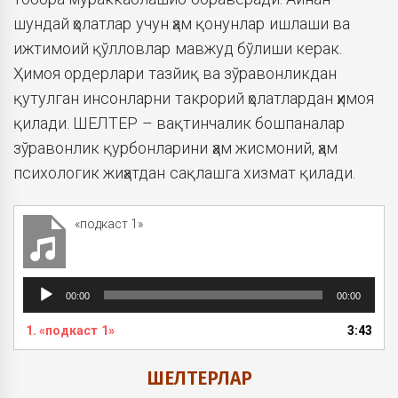
шундай ҳолатлар учун ҳам қонунлар ишлаши ва
ижтимоий қўлловлар мавжуд бўлиши керак.
Ҳимоя ордерлари тазйиқ ва зўравонликдан
қутулган инсонларни такрорий ҳолатлардан ҳимоя
қилади. ШЕЛТЕР – вақтинчалик бошпаналар
зўравонлик қурбонларини ҳам жисмоний, ҳам
психологик жиҳатдан сақлашга хизмат қилади.
«подкаст 1»
Аудиоплеер
00:00
00:00
1.
«подкаст 1»
3:43
ШЕЛТЕРЛАР