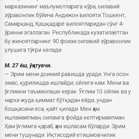
марказининг маълумотларига кўра, оилавий
зўравонлик бўйича Андижон вилояти Тошкент,
Самарқанд, Қашқадарё вилоятларидан сўнг 4-
ўринни эгаллаган. Республикада кузатилаётган
бу жиноятларнинг 90 фоизи оилавий зўравонлик
улушига тўғри келади.
М. 27 ёш, ўқитувчи.
— Эрим мени доимий равишда уради. Унга осон
эмас, қурилишда ишлайди, ойлиги кам. Мени ва
ўғлимни таъминлаши керак. Ўғлим 10 ойлик ва у
нархи жуда қиммат бўтқадан ейди, ундан
бошқасини еса, қайт қилади. Мен ҳам
ишламаяпман, оиламга фойда келтирмаяпман.
Ҳам ўғлимга қараб, ҳам ишласам бўларди. Эрим
мени тушунади. Иқтисодий етишмовчилик