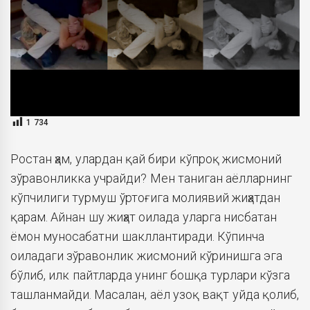
1 734
Ростан ҳам, улардан қай бири кўпроқ жисмоний
зўравонликка учрайди? Мен таниган аёлларнинг
кўпчилиги турмуш ўртоғига молиявий жиҳатдан
қарам. Айнан шу жиҳат оилада уларга нисбатан
ёмон муносабатни шакллантиради. Кўпинча
оиладаги зўравонлик жисмоний кўринишга эга
бўлиб, илк пайтларда унинг бошқа турлари кўзга
ташланмайди. Масалан, аёл узоқ вақт уйда қолиб,