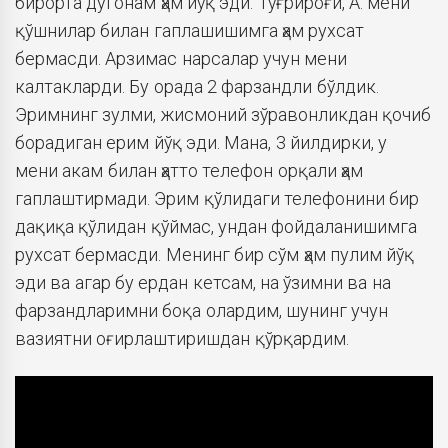
бирорта дугонам ҳам йўқ эди. Тўғрироғи, А. мени
қўшнилар билан гаплашишимга ҳам рухсат
бермасди. Арзимас нарсалар учун мени
калтакларди. Бу орада 2 фарзандли бўлдик.
Эримнинг зулми, жисмоний зўравонликдан қочиб
борадиган ерим йўқ эди. Мана, 3 йилдирки, у
мени акам билан ҳатто телефон орқали ҳам
гаплаштирмади. Эрим қўлидаги телефонини бир
дақиқа қўлидан қўймас, ундан фойдаланишимга
рухсат бермасди. Менинг бир сўм ҳам пулим йўқ
эди ва агар бу ердан кетсам, на ўзимни ва на
фарзандларимни боқа олардим, шунинг учун
вазиятни оғирлаштиришдан қўрқардим.