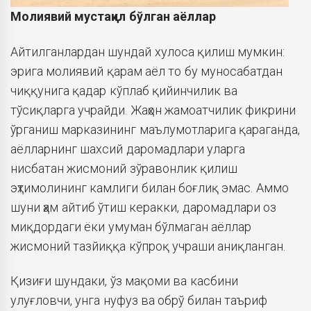
Молиявий мустақил бўлган аёллар
Айтилганлардан шундай хулоса қилиш мумкин:
эрига молиявий қарам аёл то бу муносабатдан
чиққунига қадар кўплаб қийинчилик ва
тўсиқларга учрайди. Жаҳон жамоатчилик фикрини
ўрганиш марказининг маълумотларига қараганда,
аёлларнинг шахсий даромадлари уларга
нисбатан жисмоний зўравонлик қилиш
эҳтимолининг камлиги билан боғлиқ эмас. Аммо
шуни ҳам айтиб ўтиш керакки, даромадлари оз
миқдордаги ёки умуман бўлмаган аёллар
жисмоний тазйиққа кўпроқ учраши аниқланган.
Қизиғи шундаки, ўз мақоми ва касбини
улуғловчи, унга нуфуз ва обрў билан таъриф