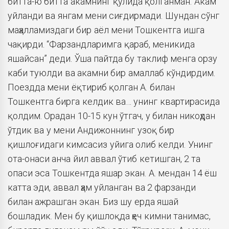
битта-ю битта акамнинг қўлида қолганман. Акам
уйланди ва янгам мени сиғдирмади. Шундан сўнг
маҳалламиздаги бир аёл мени Тошкентга ишга
чақирди. “Фарзандларимга қараб, меникида
яшайсан” деди. Ўша пайтда бу таклиф менга орзу
каби туюлди ва акамни бир амаллаб кўндирдим.
Поездда мени ёқтириб қолган А. билан
Тошкентга бирга келдик ва… унинг квартирасида
қолдим. Орадан 10-15 кун ўтгач, у билан никоҳдан
ўтдик ва у мени Андижоннинг узоқ бир
қишлоғидаги кимсасиз уйига олиб келди. Унинг
ота-онаси анча йил аввал ўтиб кетишган, 2 та
опаси эса Тошкентда яшар экан. А. мендан 14 ёш
катта эди, аввал ҳам уйланган ва 2 фарзанди
билан ажрашган экан. Биз шу ерда яшай
бошладик. Мен бу қишлоқда ҳеч кимни танимас,