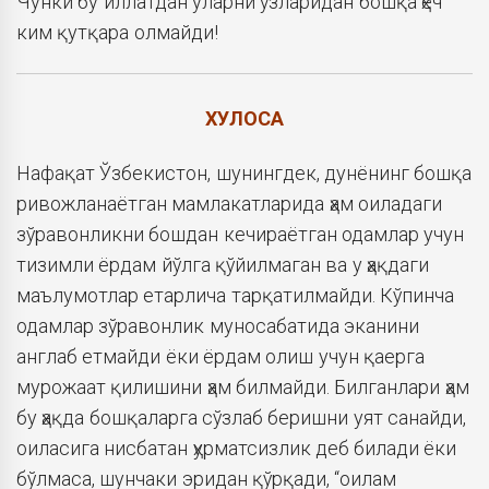
Чунки бу иллатдан уларни ўзларидан бошқа ҳеч
ким қутқара олмайди!
ХУЛОСА
Нафақат Ўзбекистон, шунингдек, дунёнинг бошқа
ривожланаётган мамлакатларида ҳам оиладаги
зўравонликни бошдан кечираётган одамлар учун
тизимли ёрдам йўлга қўйилмаган ва у ҳақдаги
маълумотлар етарлича тарқатилмайди. Кўпинча
одамлар зўравонлик муносабатида эканини
англаб етмайди ёки ёрдам олиш учун қаерга
мурожаат қилишини ҳам билмайди. Билганлари ҳам
бу ҳақда бошқаларга сўзлаб беришни уят санайди,
оиласига нисбатан ҳурматсизлик деб билади ёки
бўлмаса, шунчаки эридан қўрқади, “оилам