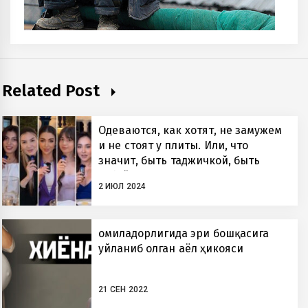
Related Post
Одеваются, как хотят, не замужем
и не стоят у плиты. Или, что
значит, быть таджичкой, быть
собой?
2 ИЮЛ 2024
Ҳомиладорлигида эри бошқасига
уйланиб олган аёл ҳикояси
21 СЕН 2022