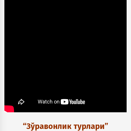
“Зўравонлик турлари”