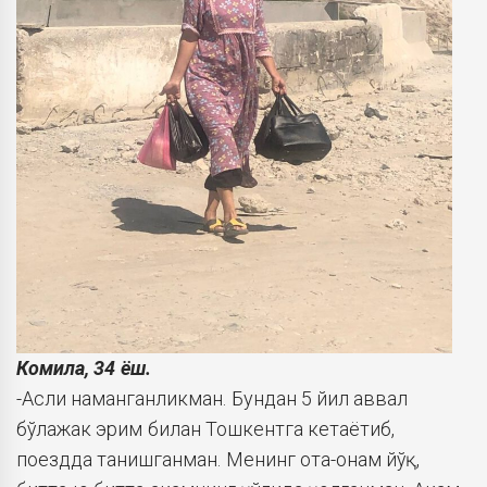
Комила, 34 ёш.
-Асли наманганликман. Бундан 5 йил аввал
бўлажак эрим билан Тошкентга кетаётиб,
поездда танишганман. Менинг ота-онам йўқ,