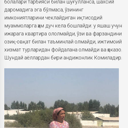
болалари тарбияси билан шуғулланса, шахсий
даромадига эга бўлмаса, ўзининг
имкониятларини чеклайдиган иқтисодий
муаммоларга ҳам дуч кела бошлайди: у яшаш учун
ижарага квартира ололмайди, ўзи ва фарзандини
озиқ-овқат билан таъминлай олмайди, ижтимоий
хизмат турларидан фойдалана олмайди ва ҳоказо.
Шундай аёллардан бири андижонлик Комиладир.