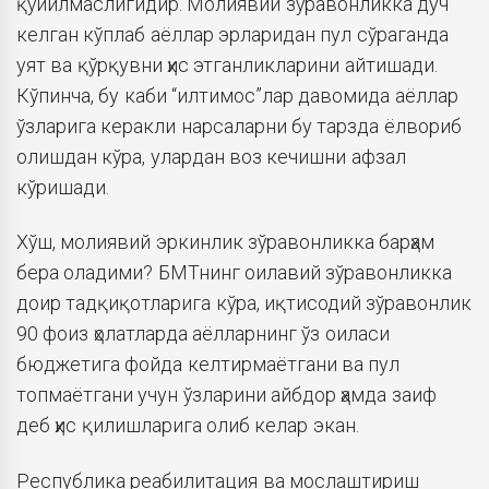
қўйилмаслигидир. Молиявий зўравонликка дуч
келган кўплаб аёллар эрларидан пул сўраганда
уят ва қўрқувни ҳис этганликларини айтишади.
Кўпинча, бу каби “илтимос”лар давомида аёллар
ўзларига керакли нарсаларни бу тарзда ёлвориб
олишдан кўра, улардан воз кечишни афзал
кўришади.
Хўш, молиявий эркинлик зўравонликка барҳам
бера оладими? БМТнинг оилавий зўравонликка
доир тадқиқотларига кўра, иқтисодий зўравонлик
90 фоиз ҳолатларда аёлларнинг ўз оиласи
бюджетига фойда келтирмаётгани ва пул
топмаётгани учун ўзларини айбдор ҳамда заиф
деб ҳис қилишларига олиб келар экан.
Республика реабилитация ва мослаштириш