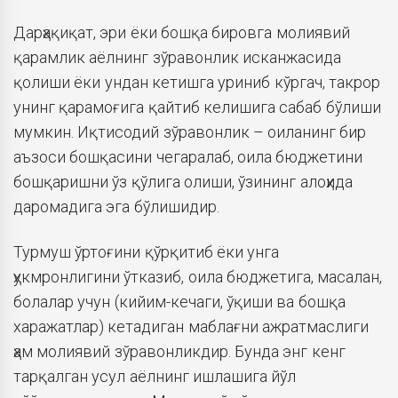
Дарҳақиқат, эри ёки бошқа бировга молиявий
қарамлик аёлнинг зўравонлик исканжасида
қолиши ёки ундан кетишга уриниб кўргач, такрор
унинг қарамоғига қайтиб келишига сабаб бўлиши
мумкин. Иқтисодий зўравонлик – оиланинг бир
аъзоси бошқасини чегаралаб, оила бюджетини
бошқаришни ўз қўлига олиши, ўзининг алоҳида
даромадига эга бўлишидир.
Турмуш ўртоғини қўрқитиб ёки унга
ҳукмронлигини ўтказиб, оила бюджетига, масалан,
болалар учун (кийим-кечаги, ўқиши ва бошқа
харажатлар) кетадиган маблағни ажратмаслиги
ҳам молиявий зўравонликдир. Бунда энг кенг
тарқалган усул аёлнинг ишлашига йўл