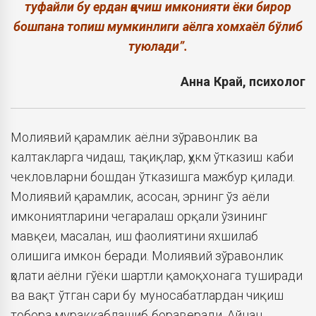
туфайли бу ердан қочиш имконияти ёки бирор
бошпана топиш мумкинлиги аёлга хомхаёл бўлиб
туюлади”.
Анна Край, психолог
Молиявий қарамлик аёлни зўравонлик ва
калтакларга чидаш, тақиқлар, ҳукм ўтказиш каби
чекловларни бошдан ўтказишга мажбур қилади.
Молиявий қарамлик, асосан, эрнинг ўз аёли
имкониятларини чегаралаш орқали ўзининг
мавқеи, масалан, иш фаолиятини яхшилаб
олишига имкон беради. Молиявий зўравонлик
ҳолати аёлни гўёки шартли қамоқхонага туширади
ва вақт ўтган сари бу муносабатлардан чиқиш
тобора мураккаблашиб бораверади. Айнан