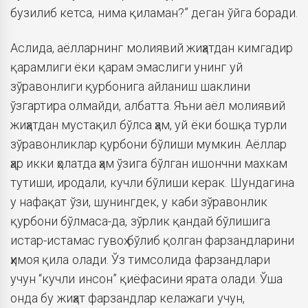
бузилиб кетса, нима қиламан?” деган ўйга боради.
Аслида, аёлларнинг молиявий жиҳатдан кимгадир
қарамлиги ёки қарам эмаслиги унинг уй
зўравонлиги қурбонига айланиш шаклини
ўзгартира олмайди, албатта. Яъни аёл молиявий
жиҳатдан мустақил бўлса ҳам, уй ёки бошқа турли
зўравонликлар қурбони бўлиши мумкин. Аёллар
ҳар икки ҳолатда ҳам ўзига бўлган ишончни махкам
тутиши, иродали, кучли бўлиши керак. Шундагина
у нафақат ўзи, шунингдек, у каби зўравонлик
қурбони бўлмаса-да, зўрлик қандай бўлишига
истар-истамас гувоҳ бўлиб қолган фарзандларини
ҳимоя қила олади. Ўз тимсолида фарзандлари
учун “кучли инсон” қиёфасини ярата олади. Ўша
онда бу жиҳат фарзандлар келажаги учун,