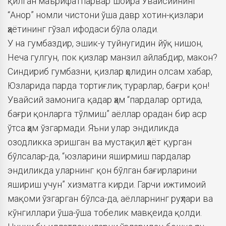
қилган маърифатпарвар шоира Увайсийнинг
“Анор” номли чистони ўша давр хотин-қизлари
ҳаётининг гўзал ифодаси бўла олади.
У на гумбаздир, эшик-у туйнугидин йўқ нишон,
Неча гулгун, пок қизлар манзил айлабдир, макон?
Синдириб гумбазни, қизлар ҳолидин олсам хабар,
Юзларида парда тортиғлиқ турарлар, бағри қон!
Увайсий замонига қадар ҳам “пардалар ортида,
бағри қонларга тўлмиш” аёллар орадан бир аср
ўтса ҳам ўзгармади. Яъни улар эндиликда
озодликка эришган ва мустақил ҳаёт қурган
бўлсалар-да, “юзларини яширмиш пардалар
эндиликда уларнинг қон бўлган бағирларини
яшириш учун” хизматга кирди. Гарчи ижтимоий
мақоми ўзгарган бўлса-да, аёлларнинг руҳлари ва
кўнгиллари ўша-ўша тобелик мавқеида қолди.