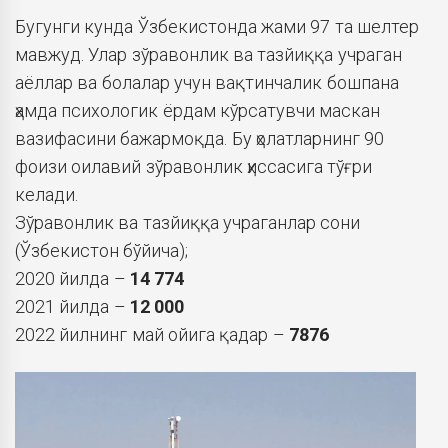
Бугунги кунда Ўзбекистонда жами 97 та шелтер
мавжуд. Улар зўравонлик ва тазйиққа учраган
аёллар ва болалар учун вақтинчалик бошпана
ҳамда психологик ёрдам кўрсатувчи маскан
вазифасини бажармоқда. Бу ҳолатларнинг 90
фоизи оилавий зўравонлик ҳиссасига тўғри
келади.
Зўравонлик ва тазйиққа учраганлар сони
(Ўзбекистон бўйича);
2020 йилда –
14 774
2021 йилда –
12 000
2022 йилнинг май ойига қадар –
7876