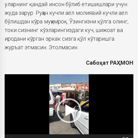
уларнинг қандай инсон бўлиб етишишлари учун
жуда зарур. Руҳан кучли аёл молиявий кучли аёл
бўлишдан кўра муҳимроқ. Ўзингизни қўлга олинг,
токи сизнинг кўзларингиздаги куч, шижоат ва
иродани кўрган эркак сизга қўл кўтаришга
журъат этмасин. Этолмасин.
Сабоҳат РАҲМОН
Видеоплеер