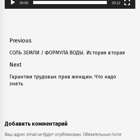
00:00
00:12
Навигация
Previous
по
CОЛЬ ЗЕМЛИ / ФОРМУЛА ВОДЫ. История вторая
Previous
записям
post:
Next
Гарантии трудовых прав женщин. Что надо
Next
знать
post:
Добавить комментарий
Ваш адрес email не будет опубликован.
Обязательные поля