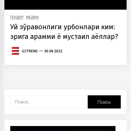
ГЕНДЕР
МЕДИА
Уй зўравонлиги қурбонлари ким:
эрига қарамми ё мустақил аёллар?
UZTREND
30.08.2022
Найти: