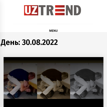
Skip
to
content
uztrend
Узбекистан: инфографика и мультимедиа
MENU
День:
30.08.2022