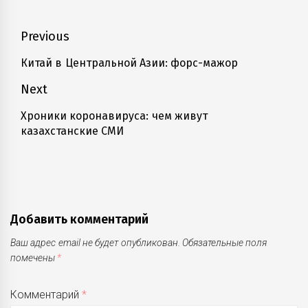
Навигация
Previous
по
Китай в Центральной Азии: форс-мажор
Previous
записям
post:
Next
Хроники коронавируса: чем живут
Next
казахстанские СМИ
post:
Добавить комментарий
Ваш адрес email не будет опубликован.
Обязательные поля
помечены
*
Комментарий
*