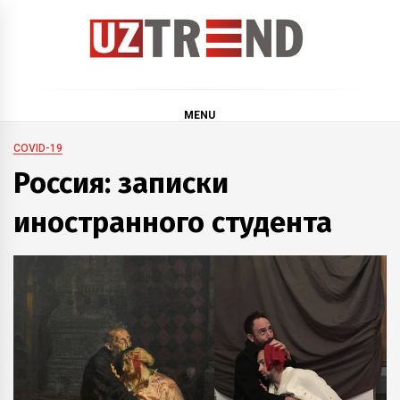
Skip
to
content
uztrend
Узбекистан: инфографика и мультимедиа
MENU
COVID-19
Россия: записки
иностранного студента