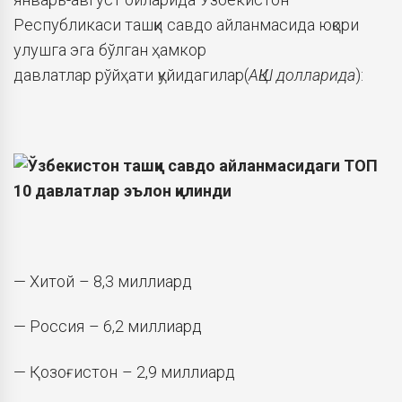
Республикаси ташқи савдо айланмасида юқори
улушга эга бўлган ҳамкор
давлатлар
рўйҳати
қуйидагилар(
АҚШ долларида
):
— Хитой – 8,3 миллиард
— Россия – 6,2 миллиард
— Қозоғистон – 2,9 миллиард