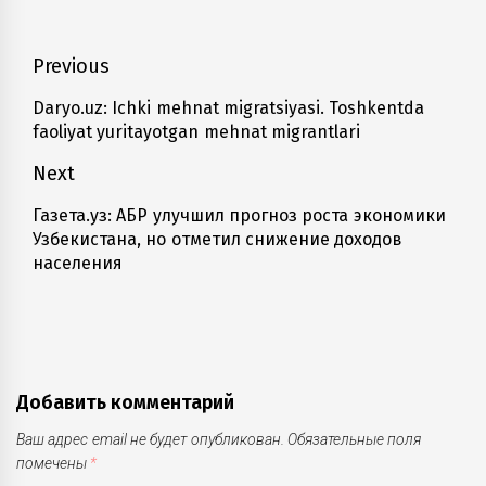
Навигация
Previous
по
Daryo.uz: Ichki mehnat migratsiyasi. Toshkentda
Previous
faoliyat yuritayotgan mehnat migrantlari
записям
post:
Next
Газета.уз: АБР улучшил прогноз роста экономики
Next
Узбекистана, но отметил снижение доходов
post:
населения
Добавить комментарий
Ваш адрес email не будет опубликован.
Обязательные поля
помечены
*