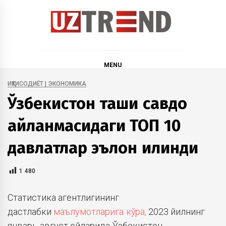
Skip
to
content
uztrend
Узбекистан: инфографика и мультимедиа
MENU
ИҚТИСОДИЁТ | ЭКОНОМИКА
Ўзбекистон ташқи савдо
айланмасидаги ТОП 10
давлатлар эълон қилинди
1 480
Статистика агентлигининг
дастлабки
маълумотларига кўра,
2023 йилнинг
январь-август ойларида Ўзбекистон