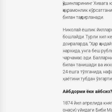
қўшинларининг Хивага 
қаҳрамонлик кўрсатган
билан тақдирланади.
Николай ёшлик йилларид
бошлайди. Турли хил ке
доираларда, “Ҳар қандай
нархида, унга беш руб
чарчамас эди. Балларни
билан танишади ва икки 
24 ёшга тўлганида, нафа
ҳаётини тубдан ўзгарти
Айбдорми ёки айбсиз
1874 йил апрелида кня
онаси) уйидаги Биби М