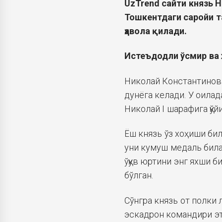
UzTrend сайти князь Н
Тошкентдаги саройи т
ҳавола қилади.
Истеъдодли ўсмир ва 
Николай Константинов
дунёга келади. У оилад
Николай I шарафига қўй
Ёш князь ўз хоҳиши би
уни кумуш медаль била
ўқув юртини энг яхши б
бўлган.
Сўнгра князь от полки 
эскадрон командири эт