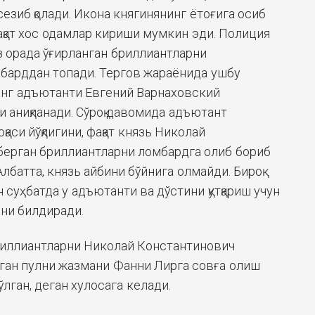
сезиб қолади. Икона княгинянинг ётоғига осиб
 фақат хос одамлар кириши мумкин эди. Полиция
з орада ўғирланган бриллиантларни
барддан топади. Тергов жараёнида ушбу
инг адъютанти Евгений Варнаховский
и аниқланади. Сўроқ давомида адъютант
оқаси йўқлигини, фақат князь Николай
берган бриллиантларни ломбардга олиб бориб
лбатта, князь айбини бўйнига олмайди. Бироқ
н суҳбатда у адъютанти ва дўстини қутқариш учун
ини билдиради.
бриллиантларни Николай Константинович
шган пулни жазмани Фанни Лирга совға олиш
лган, деган хулосага келади.