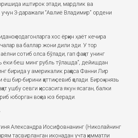
юришида иштирок этади, мардлик ва
и учун 3-даражали “Авлиё Владимир” ордени
аноқ зодагонларга хос ёрқин ҳаёт кечира
чалар ва баллар жони дили эди. У тор
 аёлни сотиб олса бўлади, гап фақат унинг
ль ёки беш минг рубль тўлашда”, дейишдан
нг бирида у америкалик раққоса Фанни Лир
ёш бир-бирини қаттиқ севиб қолади. Бироқ князь
қат ушбу севги қиссасига якун ясаган, балки
риб юборган воқеа юз беради.
?
гиня Александра Иосифовнанинг (Николайнинг
арям тасвирланган иконадан учта қимматли