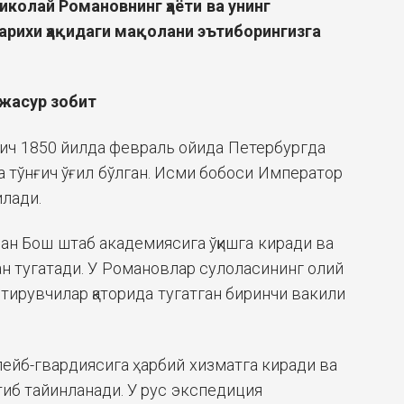
иколай Романовнинг ҳаёти ва унинг
арихи ҳақидаги мақолани эътиборингизга
жасур зобит
ич 1850 йилда февраль ойида Петербургда
а тўнғич ўғил бўлган. Исми бобоси Император
илади.
лан Бош штаб академиясига ўқишга киради ва
н тугатади. У Романовлар сулоласининг олий
итирувчилар қаторида тугатган биринчи вакили
лейб-гвардиясига ҳарбий хизматга киради ва
иб тайинланади. У рус экспедиция