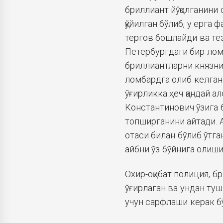
бриллиант йўқолганини 
қўйилган бўлиб, у ерга
тергов бошлайди ва те
Петербургдаги бир лом
бриллиантларни князн
ломбардга олиб келган
ўғирликка ҳеч қандай ал
Константинович ўзига 
топширганини айтади. А
отаси билан бўлиб ўтга
айбни ўз бўйнига олиш
Охир-оқибат полиция, 
ўғирлаган ва ундан ту
учун сарфлаши керак бў