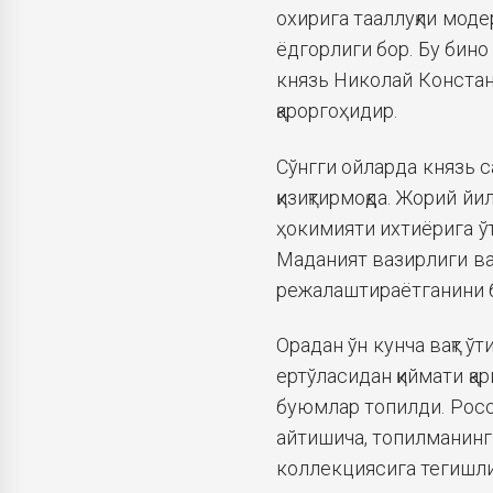
охирига тааллуқли моде
ёдгорлиги бор. Бу бин
князь Николай Констан
қароргоҳидир.
Сўнгги ойларда князь 
қизиқтирмоқда. Жорий й
ҳокимияти ихтиёрига ўт
Маданият вазирлиги ва
режалаштираётганини 
Орадан ўн кунча вақт ў
ертўласидан қиймати қа
буюмлар топилди. Рос
айтишича, топилманинг
коллекциясига тегишл