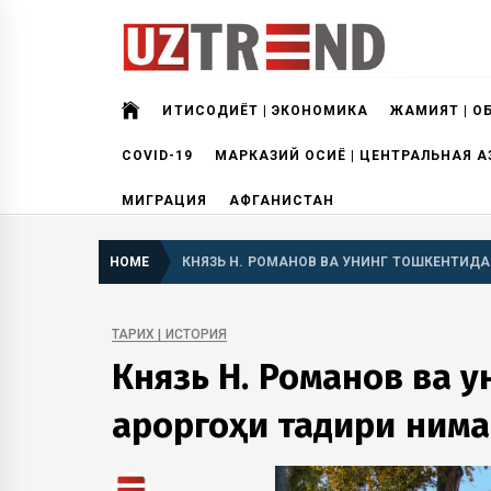
Skip
to
content
uztrend
Узбекистан: инфографика и мультимедиа
ИҚТИСОДИЁТ | ЭКОНОМИКА
ЖАМИЯТ | О
COVID-19
МАРКАЗИЙ ОСИЁ | ЦЕНТРАЛЬНАЯ А
МИГРАЦИЯ
АФГАНИСТАН
HOME
КНЯЗЬ Н. РОМАНОВ ВА УНИНГ ТОШКЕНТИДАГ
ТАРИХ | ИСТОРИЯ
Князь Н. Романов ва 
қароргоҳи тақдири ним