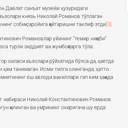
н Давлат санъат музейи ҳузуридаги
аъзолари князь Николай Романов тўплаган
нинг собиқ саройига қайтаришни таклиф этди
[3]
.
тинович Романовлар уйининг “темир ниқоби”
 эса турли зиддият ва жумбоқларга тўла.
ор оиласи аъзолари рўйхатида бўлса-да, ҳаётда
 ҳам танимаган. Исми тилга олинганда, ҳатто
миятининг ёш авлоди вакиллари гап ким ҳақида
г набираси Николай Константинович Романов
гун қилинган ва умрининг охиригача шу ерда