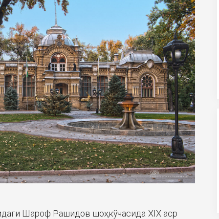
зидаги Шароф Рашидов шоҳкўчасида XIX аср