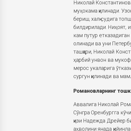
Николай Константинови
муҳокама қилинади. Узо
бериш, халқ судига топ
билдирилади. Ниҳоят, 
кам путур етказадиган 
олинади ва уни Петербу
ташқари, Николай Конс
ҳарбий унвон ва мукоф
мерос укаларига ўтказ
сургун қилинади ва мамл
Романов
ларнинг тошк
Аввалига Николай Рома
Сўнгра Оренбургга кўч
қизи Надежда Дрейер б
аҳволини янада қийинла