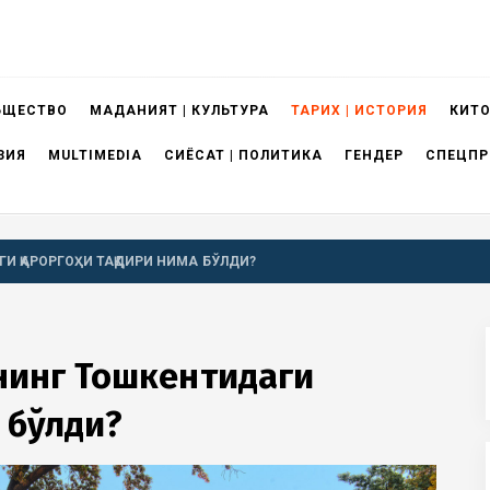
БЩЕСТВО
МАДАНИЯТ | КУЛЬТУРА
ТАРИХ | ИСТОРИЯ
КИТО
ЗИЯ
MULTIMEDIA
СИЁСАТ | ПОЛИТИКА
ГЕНДЕР
СПЕЦПР
И ҚАРОРГОҲИ ТАҚДИРИ НИМА БЎЛДИ?
унинг Тошкентидаги
а бўлди?