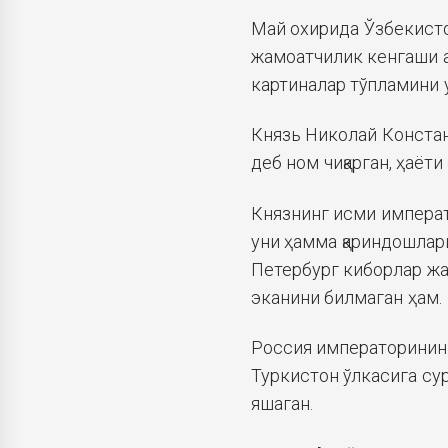
Май охирида Ўзбекисто
жамоатчилик кенгаши 
картиналар тўпламини у
Князь Николай Констан
деб ном чиқарган, ҳаёти
Князнинг исми императ
уни ҳамма қариндошлари
Петербург киборлар жа
эканини билмаган ҳам.
Россия императоринин
Туркистон ўлкасига сур
яшаган.