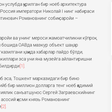
рн услубда қурилган бир ноёб архитектура
о Россия императори Николай I нинг набираси
тинович Романовнинг собиқ саройи –
саройи ва унинг мероси жамоатчиликни кўпроқ
ил бошида ОАВда мазкур объект шаҳар
казилгани ҳақида хабарлар пайдо бўлди,
киллари эса уни яна музейга айлантиришни
билдирди
[1]
.
тиб эса, Тошкент марказидаги бир бино
рийб бир миллион долларга тенг ноёб қадимий
сиялик санъатшунос Сергей Заграевскийнинг
 асосий қисми князь Романовнинг
и
[2]
.