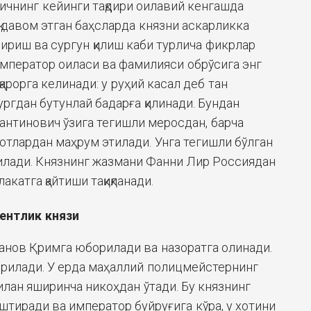
чнинг кейинги тақдири оилавий кенгашда
қ давом этган баҳсларда князни аскарликка
шириш ва сургун қилиш каби турлича фикрлар
император оиласи ва фамилияси обрўсига энг
қарорга келинади: у руҳий касал деб тан
ргдан бутунлай бадарға қилинади. Бундан
тантинович ўзига тегишли меросдан, барча
отлардан маҳрум этилади. Унга тегишли бўлган
илади. Князнинг жазмани Фанни Лир Россиядан
акатга қайтиши тақиқланади.
ентлик князи
нов Қримга юборилади ва назоратга олинади.
ирилади. У ерда маҳаллий полицмейстернинг
илан яширинча никоҳдан ўтади. Бу князнинг
штиради ва император буйруғига кўра, у хотини