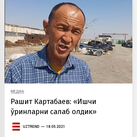
МЕДИА
Рашит Картабаев: «Ишчи
ўринларни сақлаб қолдик»
UZTREND
18.05.2021