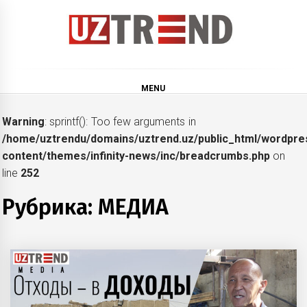
Skip
to
content
uztrend
Узбекистан: инфографика и мультимедиа
MENU
Warning
: sprintf(): Too few arguments in
/home/uztrendu/domains/uztrend.uz/public_html/wordpre
content/themes/infinity-news/inc/breadcrumbs.php
on
line
252
Рубрика:
МЕДИА