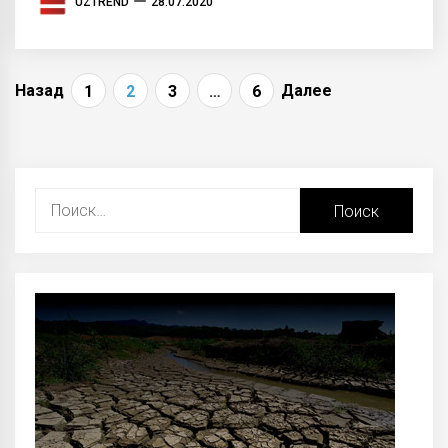
UZTREND
28.07.2020
Навигация
Назад
Далее
1
2
3
…
6
по
записям
Найти: