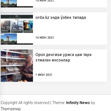
10 ИЮН 2021
orda.kz энди ўзбек тилида
10 ИЮН 2021
Орол денгизи қуриса ҳам тарк
этмаган инсонлар
1 ИЮН 2021
Copyright All rights reserved
|
Theme:
Infinity News
by
Themeinwp
.