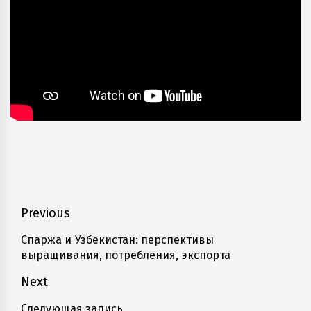
Навигация
Previous
по
Спаржа и Узбекистан: перспективы
Previous
выращивания, потребления, экспорта
записям
post:
Next
Следующая запись
Next