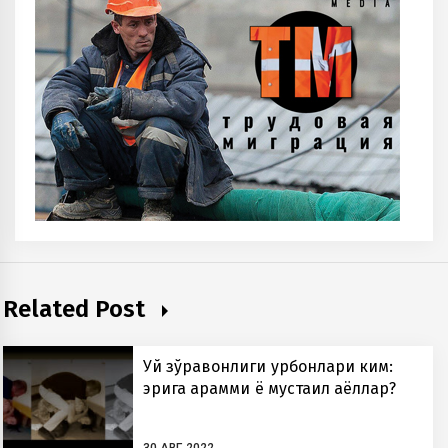
Related Post
Уй зўравонлиги қурбонлари ким:
эрига қарамми ё мустақил аёллар?
30 АВГ 2022