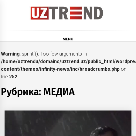
Skip
to
content
uztrend
Узбекистан: инфографика и мультимедиа
MENU
Warning
: sprintf(): Too few arguments in
/home/uztrendu/domains/uztrend.uz/public_html/wordpre
content/themes/infinity-news/inc/breadcrumbs.php
on
line
252
Рубрика:
МЕДИА