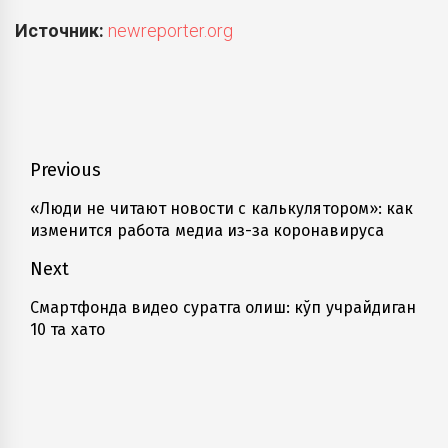
Источник:
newreporter.org
Навигация
Previous
по
«Люди не читают новости с калькулятором»: как
Previous
изменится работа медиа из-за коронавируса
записям
post:
Next
Смартфонда видео суратга олиш: кўп учрайдиган
Next
10 та хато
post: