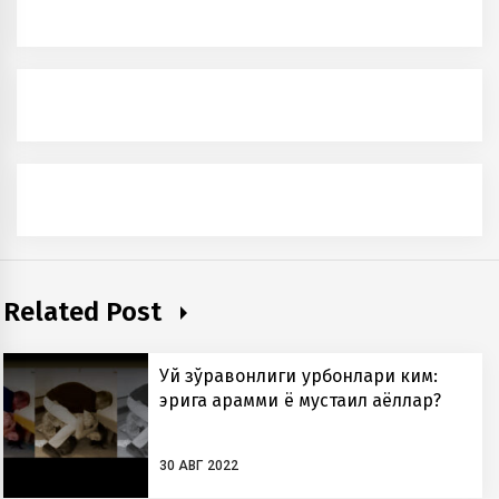
Related Post
Уй зўравонлиги қурбонлари ким:
эрига қарамми ё мустақил аёллар?
30 АВГ 2022