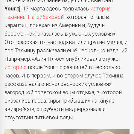
Первым это молчание нарушил новый сайт
Your
.
tj
: 17 марта здесь появилась
история
Тахмины Нагзибековой
, которая попала в
карантин, приехав из Америки и, будучи
беременной, оказалась в ужасных условиях.
Этот рассказ тотчас подхватили другие медиа, и
про Тахмину рассказали ещё несколько изданий.
Например, «Азия-Плюс» опубликовала эту же
историю
после Your.tj с разницей в несколько
часов. И в первом, и во втором случае Тахмина
рассказывала о нечеловеческих условиях
загородной советской зоны отдыха, в которой
оказались пассажиры прибывших накануне
авиарейсов, о грубости медперсонала и
отсутствии питьевой воды.