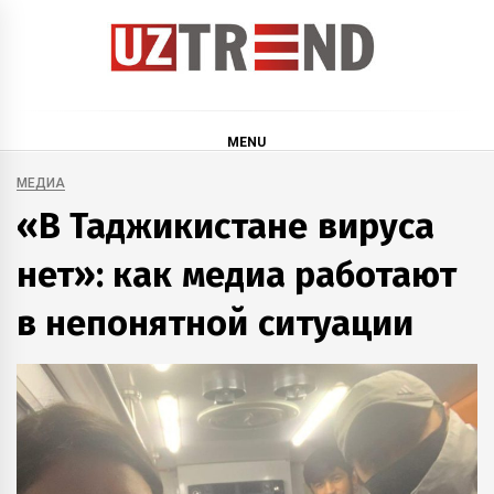
Skip
to
content
uztrend
Узбекистан: инфографика и мультимедиа
MENU
МЕДИА
«В Таджикистане вируса
нет»: как медиа работают
в непонятной ситуации