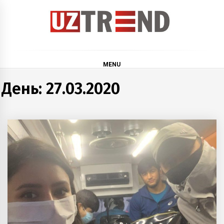
Skip
to
content
uztrend
Узбекистан: инфографика и мультимедиа
MENU
День:
27.03.2020