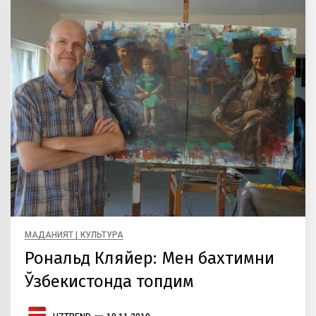
МАДАНИЯТ | КУЛЬТУРА
Рональд Кляйер: Мен бахтимни
Ўзбекистонда топдим