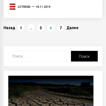
UZTREND
18.11.2019
Навигация
Назад
Далее
1
…
5
6
7
по
записям
Найти: