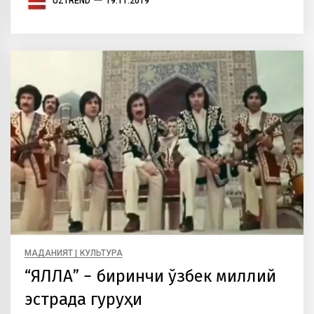
UZTREND
19.11.2019
МАДАНИЯТ | КУЛЬТУРА
“ЯЛЛА” − биринчи ўзбек миллий
эстрада гуруҳи